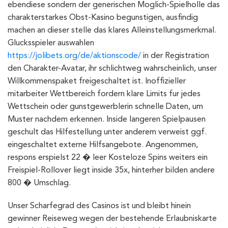
ebendiese sondern der generischen Moglich-Spielholle das
charakterstarkes Obst-Kasino begunstigen, ausfindig
machen an dieser stelle das klares Alleinstellungsmerkmal.
Glucksspieler auswahlen
https://jolibets.org/de/aktionscode/
in der Registration
den Charakter-Avatar, ihr schlichtweg wahrscheinlich, unser
Willkommenspaket freigeschaltet ist. Inoffizieller
mitarbeiter Wettbereich fordern klare Limits fur jedes
Wettschein oder gunstgewerblerin schnelle Daten, um
Muster nachdem erkennen. Inside langeren Spielpausen
geschult das Hilfestellung unter anderem verweist ggf.
eingeschaltet externe Hilfsangebote. Angenommen,
respons erspielst 22 � leer Kosteloze Spins weiters ein
Freispiel-Rollover liegt inside 35x, hinterher bilden andere
800 � Umschlag.
Unser Scharfegrad des Casinos ist und bleibt hinein
gewinner Reiseweg wegen der bestehende Erlaubniskarte