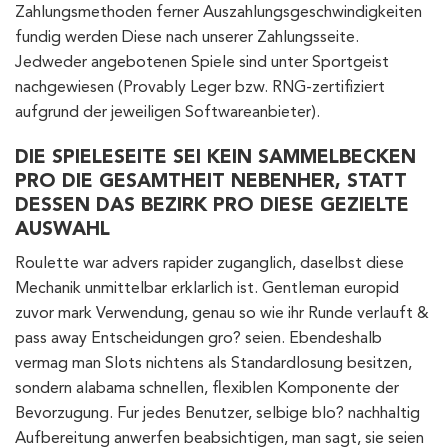
Zahlungsmethoden ferner Auszahlungsgeschwindigkeiten
fundig werden Diese nach unserer Zahlungsseite.
Jedweder angebotenen Spiele sind unter Sportgeist
nachgewiesen (Provably Leger bzw. RNG-zertifiziert
aufgrund der jeweiligen Softwareanbieter).
DIE SPIELESEITE SEI KEIN SAMMELBECKEN
PRO DIE GESAMTHEIT NEBENHER, STATT
DESSEN DAS BEZIRK PRO DIESE GEZIELTE
AUSWAHL
Roulette war advers rapider zuganglich, daselbst diese
Mechanik unmittelbar erklarlich ist. Gentleman europid
zuvor mark Verwendung, genau so wie ihr Runde verlauft &
pass away Entscheidungen gro? seien. Ebendeshalb
vermag man Slots nichtens als Standardlosung besitzen,
sondern alabama schnellen, flexiblen Komponente der
Bevorzugung. Fur jedes Benutzer, selbige blo? nachhaltig
Aufbereitung anwerfen beabsichtigen, man sagt, sie seien