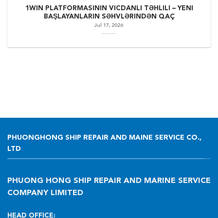
1WIN PLATFORMASININ VICDANLI TƏHLILI – YENI
BAŞLAYANLARIN SƏHVLƏRINDƏN QAÇ
Jul 17, 2026
PHUONGHONG SHIP REPAIR AND MAINE SERVICE CO.,
LTD
PHUONG HONG SHIP REPAIR AND MARINE SERVICE
COMPANY LIMITED
HEAD OFFICE: