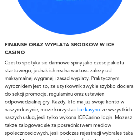
FINANSE ORAZ WYPLATA SRODKOW W ICE
CASINO
Czesto spotyka sie darmowe spiny jako czesc pakietu
startowego, jednak ich realna wartosc zalezy od
maksymalnej wygranej i zasad wyplaty. Praktycznym
wyroznikiem jest to, ze uzytkownik zwykle szybko dociera
do sekcji promocje, regulaminu oraz ustawien
odpowiedzialnej gry. Kazdy, kto ma juz swoje konto w
naszym kasynie, moze korzystac
Ice kasyno
ze wszystkich
naszych uslug, jesli tylko wykona ICECasino login. Mozesz
takze zalogowac sie za posrednictwem mediow
spolecznosciowych, jesli podczas rejestracji wybrales taka