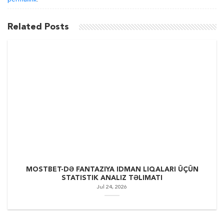
Related Posts
MOSTBET-DƏ FANTAZIYA IDMAN LIQALARI ÜÇÜN
STATISTIK ANALIZ TƏLIMATI
Jul 24, 2026