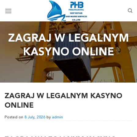
Skip
to
content
ZAGRAJ W LEGALNYM
KASYNO ONLINE
ZAGRAJ W LEGALNYM KASYNO
ONLINE
Posted on
8 July, 2026
by
admin