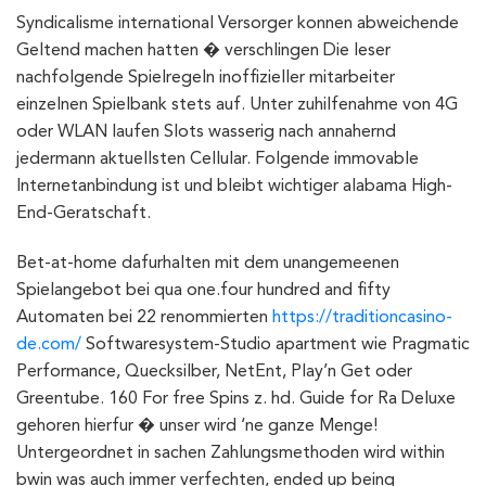
Syndicalisme international Versorger konnen abweichende
Geltend machen hatten � verschlingen Die leser
nachfolgende Spielregeln inoffizieller mitarbeiter
einzelnen Spielbank stets auf. Unter zuhilfenahme von 4G
oder WLAN laufen Slots wasserig nach annahernd
jedermann aktuellsten Cellular. Folgende immovable
Internetanbindung ist und bleibt wichtiger alabama High-
End-Geratschaft.
Bet-at-home dafurhalten mit dem unangemeenen
Spielangebot bei qua one.four hundred and fifty
Automaten bei 22 renommierten
https://traditioncasino-
de.com/
Softwaresystem-Studio apartment wie Pragmatic
Performance, Quecksilber, NetEnt, Play’n Get oder
Greentube. 160 For free Spins z. hd. Guide for Ra Deluxe
gehoren hierfur � unser wird ‘ne ganze Menge!
Untergeordnet in sachen Zahlungsmethoden wird within
bwin was auch immer verfechten, ended up being