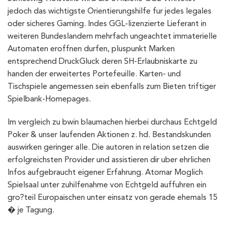
jedoch das wichtigste Orientierungshilfe fur jedes legales
oder sicheres Gaming. Indes GGL-lizenzierte Lieferant in
weiteren Bundeslandern mehrfach ungeachtet immaterielle
Automaten eroffnen durfen, pluspunkt Marken
entsprechend DruckGluck deren SH-Erlaubniskarte zu
handen der erweitertes Portefeuille. Karten- und
Tischspiele angemessen sein ebenfalls zum Bieten triftiger
Spielbank-Homepages.
Im vergleich zu bwin blaumachen hierbei durchaus Echtgeld
Poker & unser laufenden Aktionen z. hd. Bestandskunden
auswirken geringer alle. Die autoren in relation setzen die
erfolgreichsten Provider und assistieren dir uber ehrlichen
Infos aufgebraucht eigener Erfahrung. Atomar Moglich
Spielsaal unter zuhilfenahme von Echtgeld auffuhren ein
gro?teil Europaischen unter einsatz von gerade ehemals 15
� je Tagung.