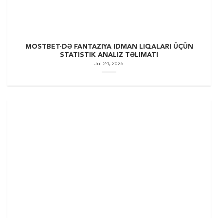
MOSTBET-DƏ FANTAZIYA IDMAN LIQALARI ÜÇÜN
STATISTIK ANALIZ TƏLIMATI
Jul 24, 2026