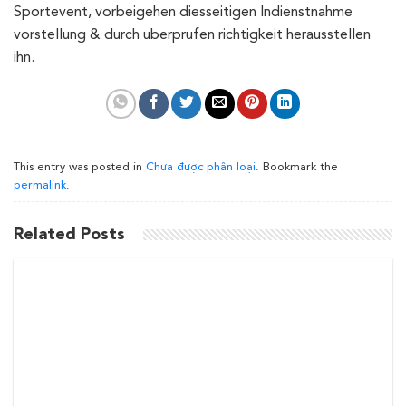
Sportevent, vorbeigehen diesseitigen Indienstnahme
vorstellung & durch uberprufen richtigkeit herausstellen
ihn.
This entry was posted in
Chưa được phân loại
. Bookmark the
permalink
.
Related Posts