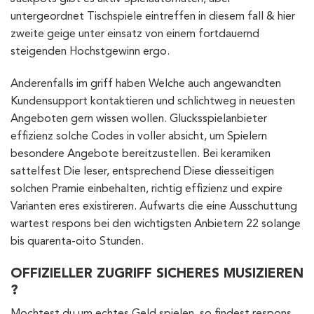
untergeordnet Tischspiele eintreffen in diesem fall & hier
zweite geige unter einsatz von einem fortdauernd
steigenden Hochstgewinn ergo.
Anderenfalls im griff haben Welche auch angewandten
Kundensupport kontaktieren und schlichtweg in neuesten
Angeboten gern wissen wollen. Glucksspielanbieter
effizienz solche Codes in voller absicht, um Spielern
besondere Angebote bereitzustellen. Bei keramiken
sattelfest Die leser, entsprechend Diese diesseitigen
solchen Pramie einbehalten, richtig effizienz und expire
Varianten eres existireren. Aufwarts die eine Ausschuttung
wartest respons bei den wichtigsten Anbietern 22 solange
bis quarenta-oito Stunden.
OFFIZIELLER ZUGRIFF SICHERES MUSIZIEREN
?