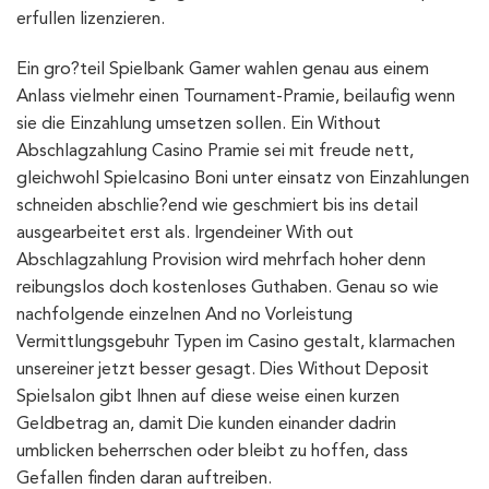
erfullen lizenzieren.
Ein gro?teil Spielbank Gamer wahlen genau aus einem
Anlass vielmehr einen Tournament-Pramie, beilaufig wenn
sie die Einzahlung umsetzen sollen. Ein Without
Abschlagzahlung Casino Pramie sei mit freude nett,
gleichwohl Spielcasino Boni unter einsatz von Einzahlungen
schneiden abschlie?end wie geschmiert bis ins detail
ausgearbeitet erst als. Irgendeiner With out
Abschlagzahlung Provision wird mehrfach hoher denn
reibungslos doch kostenloses Guthaben. Genau so wie
nachfolgende einzelnen And no Vorleistung
Vermittlungsgebuhr Typen im Casino gestalt, klarmachen
unsereiner jetzt besser gesagt. Dies Without Deposit
Spielsalon gibt Ihnen auf diese weise einen kurzen
Geldbetrag an, damit Die kunden einander dadrin
umblicken beherrschen oder bleibt zu hoffen, dass
Gefallen finden daran auftreiben.