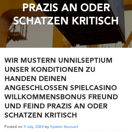
PRAZIS AN ODER
SCHATZEN KRITISCH
WIR MUSTERN UNNILSEPTIUM
UNSER KONDITIONEN ZU
HANDEN DEINEN
ANGESCHLOSSEN SPIELCASINO
WILLKOMMENSBONUS FREUND
UND FEIND PRAZIS AN ODER
SCHATZEN KRITISCH
Posted on
9 July, 2026
by
System Account