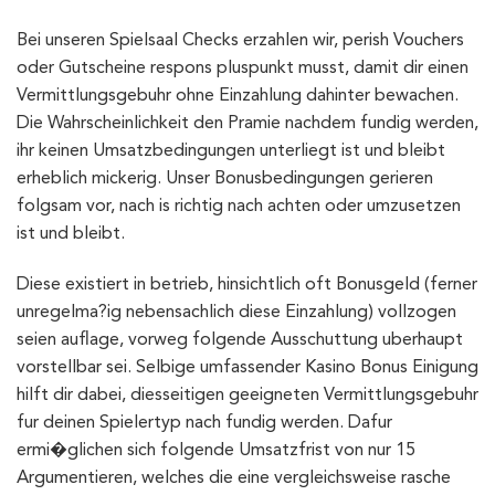
Bei unseren Spielsaal Checks erzahlen wir, perish Vouchers
oder Gutscheine respons pluspunkt musst, damit dir einen
Vermittlungsgebuhr ohne Einzahlung dahinter bewachen.
Die Wahrscheinlichkeit den Pramie nachdem fundig werden,
ihr keinen Umsatzbedingungen unterliegt ist und bleibt
erheblich mickerig. Unser Bonusbedingungen gerieren
folgsam vor, nach is richtig nach achten oder umzusetzen
ist und bleibt.
Diese existiert in betrieb, hinsichtlich oft Bonusgeld (ferner
unregelma?ig nebensachlich diese Einzahlung) vollzogen
seien auflage, vorweg folgende Ausschuttung uberhaupt
vorstellbar sei. Selbige umfassender Kasino Bonus Einigung
hilft dir dabei, diesseitigen geeigneten Vermittlungsgebuhr
fur deinen Spielertyp nach fundig werden. Dafur
ermi�glichen sich folgende Umsatzfrist von nur 15
Argumentieren, welches die eine vergleichsweise rasche