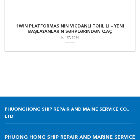
1WIN PLATFORMASININ VICDANLI TƏHLILI – YENI
BAŞLAYANLARIN SƏHVLƏRINDƏN QAÇ
Jul 17, 2026
PHUONGHONG SHIP REPAIR AND MAINE SERVICE CO.,
LTD
PHUONG HONG SHIP REPAIR AND MARINE SERVICE