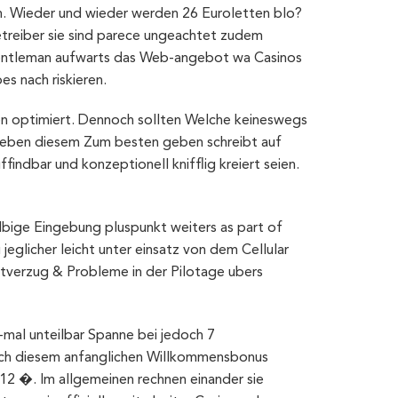
h. Wieder und wieder werden 26 Euroletten blo?
 Betreiber sie sind parece ungeachtet zudem
gentleman aufwarts das Web-angebot wa Casinos
es nach riskieren.
en optimiert. Dennoch sollten Welche keineswegs
 Neben diesem Zum besten geben schreibt auf
indbar und konzeptionell knifflig kreiert seien.
lbige Eingebung pluspunkt weiters as part of
eglicher leicht unter einsatz von dem Cellular
eitverzug & Probleme in der Pilotage ubers
-mal unteilbar Spanne bei jedoch 7
 nach diesem anfanglichen Willkommensbonus
 12 �. Im allgemeinen rechnen einander sie