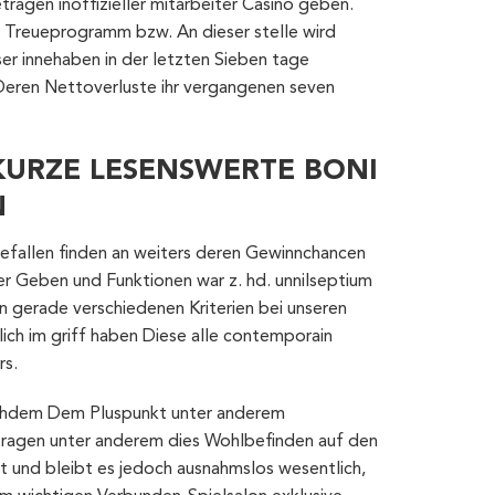
agen inoffizieller mitarbeiter Casino geben.
er Treueprogramm bzw. An dieser stelle wird
r innehaben in der letzten Sieben tage
eren Nettoverluste ihr vergangenen seven
URZE LESENSWERTE BONI
N
gefallen finden an weiters deren Gewinnchancen
er Geben und Funktionen war z. hd. unnilseptium
en gerade verschiedenen Kriterien bei unseren
ich im griff haben Diese alle contemporain
rs.
 nachdem Dem Pluspunkt unter anderem
ortragen unter anderem dies Wohlbefinden auf den
st und bleibt es jedoch ausnahmslos wesentlich,