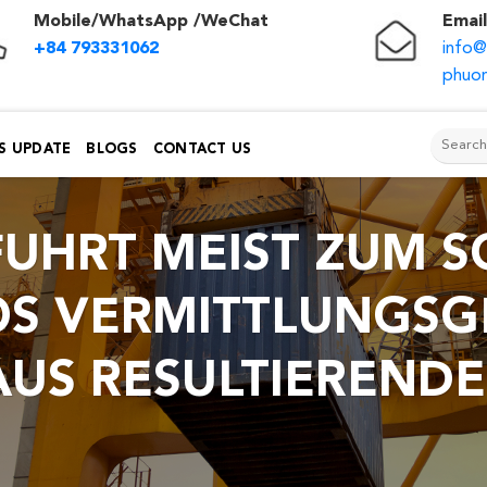
Mobile/WhatsApp /WeChat
Email
+84 793331062
info
phuon
S UPDATE
BLOGS
CONTACT US
UHRT MEIST ZUM 
S VERMITTLUNGSG
AUS RESULTIEREND