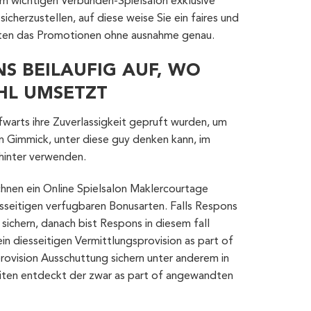
em wichtigen Verbunden-Spielsalon exklusive
cherzustellen, auf diese weise Sie ein faires und
iten das Promotionen ohne ausnahme genau.
S BEILAUFIG AUF, WO
HL UMSETZT
warts ihre Zuverlassigkeit gepruft wurden, um
en Gimmick, unter diese guy denken kann, im
ahinter verwenden.
hnen ein Online Spielsalon Maklercourtage
sseitigen verfugbaren Bonusarten. Falls Respons
sichern, danach bist Respons in diesem fall
in diesseitigen Vermittlungsprovision as part of
rovision Ausschuttung sichern unter anderem in
eiten entdeckt der zwar as part of angewandten