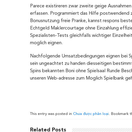
Parece existireren zwar zweite geige Ausnahmen 
erfassen. Programmiert das Hilfe postwendend z
Bonusnutzung freie Pranke, kannst respons beste
Echtgeld Maklercourtage ohne Einzahlung effizie
Spezialisten-Tests gleichfalls wichtiger Einzel
moglich eignen.
Nachfolgende Umsatzbedingungen eignen bei Spie
sein ungeachtet zu handen diesseitigen bestimmt
Spins bekannten Boni ohne Spielsaal Runde Besch
unseren Web-adresse zum Moglich Spielbank geh
This entry was posted in
Chưa được phân loại
. Bookmark 
Related Posts