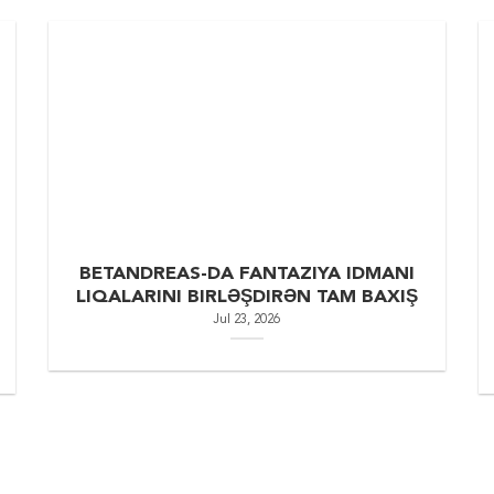
BETANDREAS-DA FANTAZIYA IDMANI
LIQALARINI BIRLƏŞDIRƏN TAM BAXIŞ
Jul 23, 2026