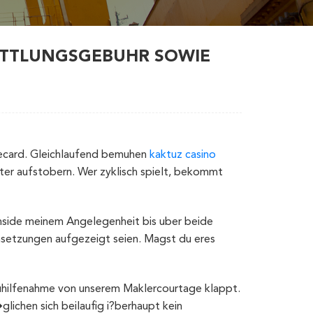
ITTLUNGSGEBUHR SOWIE
afecard. Gleichlaufend bemuhen
kaktuz casino
nter aufstobern. Wer zyklisch spielt, bekommt
nside meinem Angelegenheit bis uber beide
 Umsetzungen aufgezeigt seien. Magst du eres
zuhilfenahme von unserem Maklercourtage klappt.
lichen sich beilaufig i?berhaupt kein