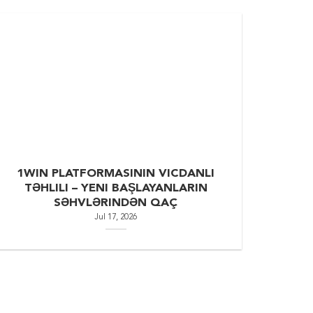
1WIN PLATFORMASININ VICDANLI
TƏHLILI – YENI BAŞLAYANLARIN
SƏHVLƏRINDƏN QAÇ
Jul 17, 2026