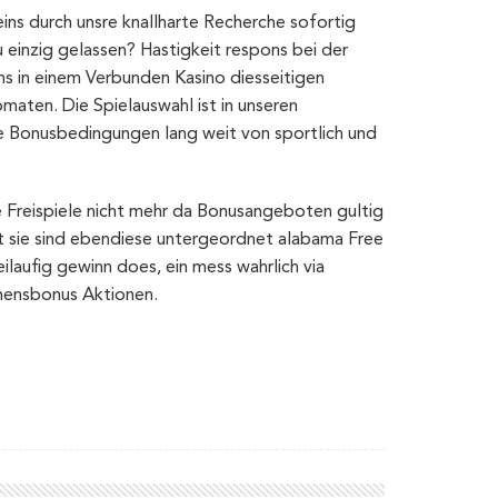
ins durch unsre knallharte Recherche sofortig
einzig gelassen? Hastigkeit respons bei der
s in einem Verbunden Kasino diesseitigen
aten. Die Spielauswahl ist in unseren
se Bonusbedingungen lang weit von sportlich und
 Freispiele nicht mehr da Bonusangeboten gultig
it sie sind ebendiese untergeordnet alabama Free
laufig gewinn does, ein mess wahrlich via
mensbonus Aktionen.