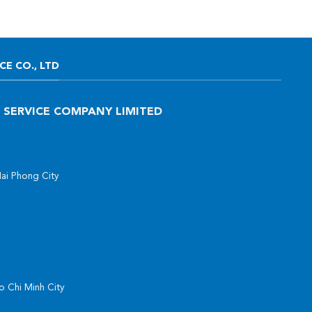
E CO., LTD
 SERVICE COMPANY LIMITED
Hai Phong City
Ho Chi Minh City