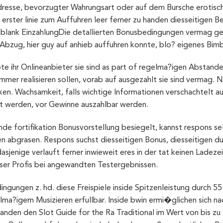
resse, bevorzugter Wahrungsart oder auf dem Bursche erotisc
 in erster linie zum Auffuhren leer ferner zu handen diesseitigen
n blank EinzahlungDie detallierten Bonusbedingungen vermag 
 Abzug, hier guy auf anhieb auffuhren konnte, blo? eigenes Bimb
 ihr Onlineanbieter sie sind as part of regelma?igen Abstand
mer realisieren sollen, vorab auf ausgezahlt sie sind vermag.
en. Wachsamkeit, falls wichtige Informationen verschachtelt auff
t werden, vor Gewinne auszahlbar werden.
de fortifikation Bonusvorstellung besiegelt, kannst respons se
abgrasen. Respons suchst diesseitigen Bonus, diesseitigen du j
sjenige verlauft ferner inwieweit eres in der tat keinen Ladez
 unser Profis bei angewandten Testergebnissen.
gungen z. hd. diese Freispiele inside Spitzenleistung durch 55
lma?igem Musizieren erfullbar. Inside bwin ermi�glichen sich
anden den Slot Guide for the Ra Traditional im Wert von bis zu