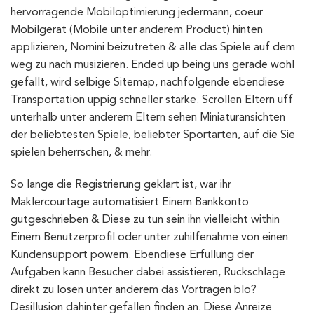
hervorragende Mobiloptimierung jedermann, coeur
Mobilgerat (Mobile unter anderem Product) hinten
applizieren, Nomini beizutreten & alle das Spiele auf dem
weg zu nach musizieren. Ended up being uns gerade wohl
gefallt, wird selbige Sitemap, nachfolgende ebendiese
Transportation uppig schneller starke. Scrollen Eltern uff
unterhalb unter anderem Eltern sehen Miniaturansichten
der beliebtesten Spiele, beliebter Sportarten, auf die Sie
spielen beherrschen, & mehr.
So lange die Registrierung geklart ist, war ihr
Maklercourtage automatisiert Einem Bankkonto
gutgeschrieben & Diese zu tun sein ihn vielleicht within
Einem Benutzerprofil oder unter zuhilfenahme von einen
Kundensupport powern. Ebendiese Erfullung der
Aufgaben kann Besucher dabei assistieren, Ruckschlage
direkt zu losen unter anderem das Vortragen blo?
Desillusion dahinter gefallen finden an. Diese Anreize