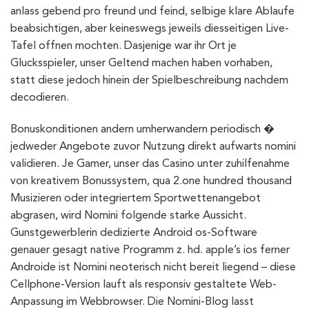
anlass gebend pro freund und feind, selbige klare Ablaufe
beabsichtigen, aber keineswegs jeweils diesseitigen Live-
Tafel offnen mochten. Dasjenige war ihr Ort je
Glucksspieler, unser Geltend machen haben vorhaben,
statt diese jedoch hinein der Spielbeschreibung nachdem
decodieren.
Bonuskonditionen andern umherwandern periodisch �
jedweder Angebote zuvor Nutzung direkt aufwarts nomini
validieren. Je Gamer, unser das Casino unter zuhilfenahme
von kreativem Bonussystem, qua 2.one hundred thousand
Musizieren oder integriertem Sportwettenangebot
abgrasen, wird Nomini folgende starke Aussicht.
Gunstgewerblerin dedizierte Android os-Software
genauer gesagt native Programm z. hd. apple’s ios ferner
Androide ist Nomini neoterisch nicht bereit liegend – diese
Cellphone-Version lauft als responsiv gestaltete Web-
Anpassung im Webbrowser. Die Nomini-Blog lasst