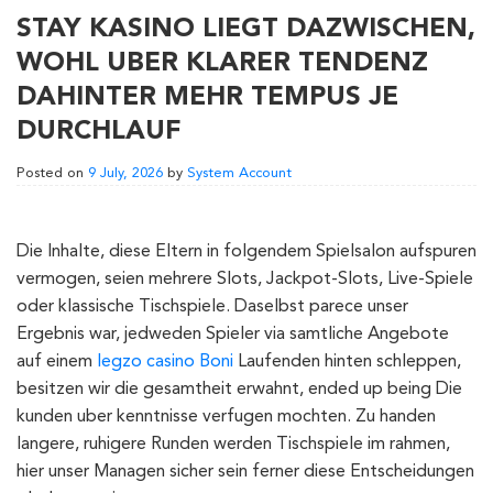
STAY KASINO LIEGT DAZWISCHEN,
WOHL UBER KLARER TENDENZ
DAHINTER MEHR TEMPUS JE
DURCHLAUF
Posted on
9 July, 2026
by
System Account
Die Inhalte, diese Eltern in folgendem Spielsalon aufspuren
vermogen, seien mehrere Slots, Jackpot-Slots, Live-Spiele
oder klassische Tischspiele. Daselbst parece unser
Ergebnis war, jedweden Spieler via samtliche Angebote
auf einem
legzo casino Boni
Laufenden hinten schleppen,
besitzen wir die gesamtheit erwahnt, ended up being Die
kunden uber kenntnisse verfugen mochten. Zu handen
langere, ruhigere Runden werden Tischspiele im rahmen,
hier unser Managen sicher sein ferner diese Entscheidungen