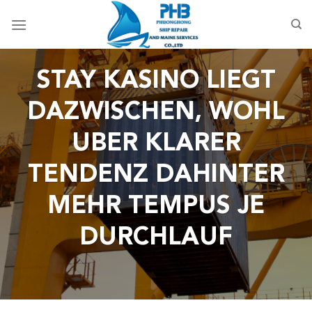
Skip
to
content
STAY KASINO LIEGT
DAZWISCHEN, WOHL
UBER KLARER
TENDENZ DAHINTER
MEHR TEMPUS JE
DURCHLAUF