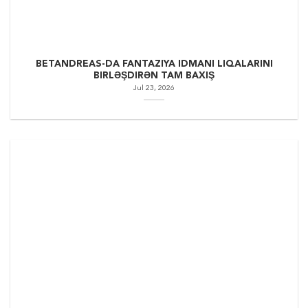
BETANDREAS-DA FANTAZIYA IDMANI LIQALARINI
BIRLƏŞDIRƏN TAM BAXIŞ
Jul 23, 2026