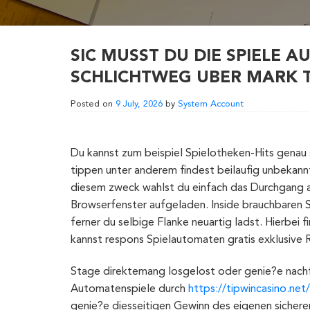
SIC MUSST DU DIE SPIELE 
SCHLICHTWEG UBER MARK T
Posted on
9 July, 2026
by
System Account
Du kannst zum beispiel Spielotheken-Hits genau 
tippen unter anderem findest beilaufig unbekann
diesem zweck wahlst du einfach das Durchgang au
Browserfenster aufgeladen. Inside brauchbaren Spi
ferner du selbige Flanke neuartig ladst. Hierbei 
kannst respons Spielautomaten gratis exklusive 
Stage direktemang losgelost oder genie?e nach
Automatenspiele durch
https://tipwincasino.net/
genie?e diesseitigen Gewinn des eigenen sicher