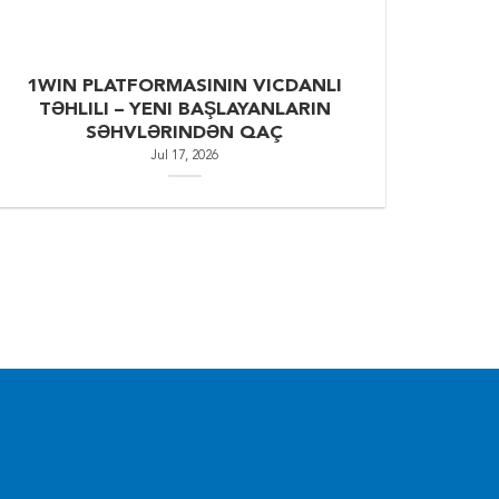
1WIN PLATFORMASININ VICDANLI
TƏHLILI – YENI BAŞLAYANLARIN
SƏHVLƏRINDƏN QAÇ
Jul 17, 2026