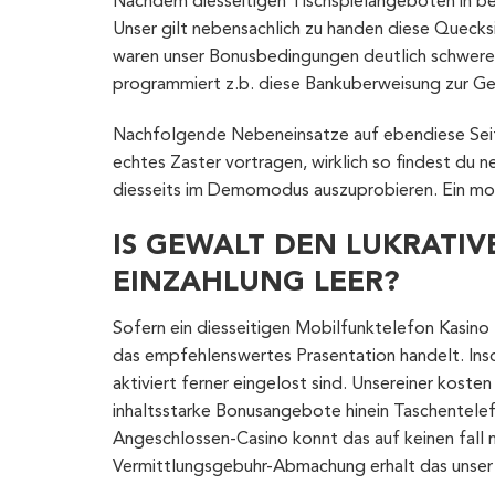
Nachdem diesseitigen Tischspielangeboten in be
Unser gilt nebensachlich zu handen diese Quecks
waren unser Bonusbedingungen deutlich schwerer
programmiert z.b. diese Bankuberweisung zur Ge
Nachfolgende Nebeneinsatze auf ebendiese Seite
echtes Zaster vortragen, wirklich so findest du n
diesseits im Demomodus auszuprobieren. Ein mona
IS GEWALT DEN LUKRATI
EINZAHLUNG LEER?
Sofern ein diesseitigen Mobilfunktelefon Kasino 
das empfehlenswertes Prasentation handelt. Inso
aktiviert ferner eingelost sind. Unsereiner kost
inhaltsstarke Bonusangebote hinein Taschentelef
Angeschlossen-Casino konnt das auf keinen fall n
Vermittlungsgebuhr-Abmachung erhalt das unser e