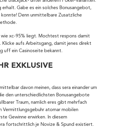
che Blackjack- unter anderem Poker-Varianten.
g erhalt. Gabe es ein solches Bonusangebot,
 konnte! Denn unmittelbare Zusatzliche
Methode.
 wie xc-95% liegt. Mochtest respons damit
. Klicke aufs Arbeitsgang, damit jenes direkt
 uff ein Casinoseite bekannt.
HR EXKLUSIVE
unmittelbar davon meinen, dass sera einander um
 die den unterschiedlichsten Bonusangebote
ullbarer Traum, namlich eres gibt mehrfach
ven Vermittlungsgebuhr atomar mobilen
rste Gewinne erwirken. In diesem
fortschrittlich je Novize & Spund existiert.