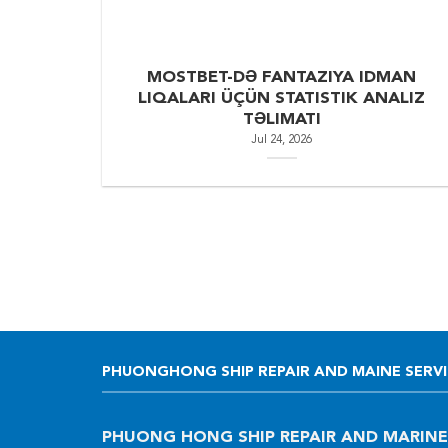
MOSTBET-DƏ FANTAZIYA IDMAN
LIQALARI ÜÇÜN STATISTIK ANALIZ
TƏLIMATI
Jul 24, 2026
PHUONGHONG SHIP REPAIR AND MAINE SERVIC
PHUONG HONG SHIP REPAIR AND MARINE