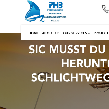
Skip
to
content
HOME
ABOUT US
OUR SERVICES
PROJECT
SIC MUSST DU 
HERUNTE
SCHLICHTWEG