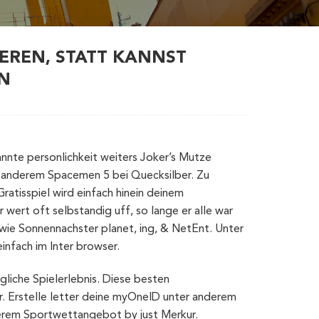
IEREN, STATT KANNST
EN
annte personlichkeit weiters Joker’s Mutze
r anderem Spacemen 5 bei Quecksilber. Zu
atisspiel wird einfach hinein deinem
 wert oft selbstandig uff, so lange er alle war
r wie Sonnennachster planet, ing, & NetEnt. Unter
infach im Inter browser.
iche Spielerlebnis. Diese besten
. Erstelle letter deine myOneID unter anderem
derem Sportwettangebot by just Merkur.