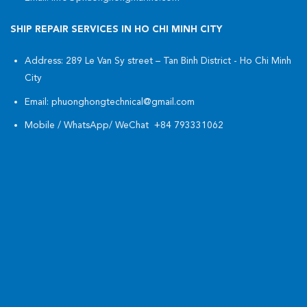
SHIP REPAIR SERVICES IN HO CHI MINH CITY
Address: 289 Le Van Sy street – Tan Binh District - Ho Chi Minh
City
Email: phuonghongtechnical@gmail.com
Mobile / WhatsApp/ WeChat
+84 793331062