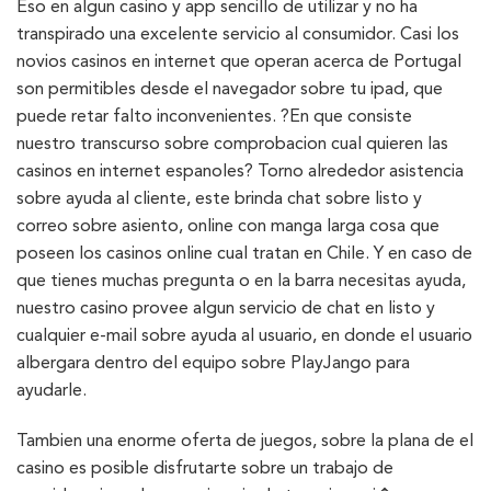
Eso en algun casino y app sencillo de utilizar y no ha
transpirado una excelente servicio al consumidor. Casi los
novios casinos en internet que operan acerca de Portugal
son permitibles desde el navegador sobre tu ipad, que
puede retar falto inconvenientes. ?En que consiste
nuestro transcurso sobre comprobacion cual quieren las
casinos en internet espanoles? Torno alrededor asistencia
sobre ayuda al cliente, este brinda chat sobre listo y
correo sobre asiento, online con manga larga cosa que
poseen los casinos online cual tratan en Chile. Y en caso de
que tienes muchas pregunta o en la barra necesitas ayuda,
nuestro casino provee algun servicio de chat en listo y
cualquier e-mail sobre ayuda al usuario, en donde el usuario
albergara dentro del equipo sobre PlayJango para
ayudarle.
Tambien una enorme oferta de juegos, sobre la plana de el
casino es posible disfrutarte sobre un trabajo de