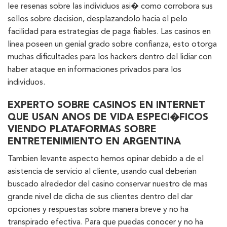
lee resenas sobre las individuos asi� como corrobora sus
sellos sobre decision, desplazandolo hacia el pelo
facilidad para estrategias de paga fiables. Las casinos en
linea poseen un genial grado sobre confianza, esto otorga
muchas dificultades para los hackers dentro del lidiar con
haber ataque en informaciones privados para los
individuos.
EXPERTO SOBRE CASINOS EN INTERNET
QUE USAN ANOS DE VIDA ESPECI�FICOS
VIENDO PLATAFORMAS SOBRE
ENTRETENIMIENTO EN ARGENTINA
Tambien levante aspecto hemos opinar debido a de el
asistencia de servicio al cliente, usando cual deberian
buscado alrededor del casino conservar nuestro de mas
grande nivel de dicha de sus clientes dentro del dar
opciones y respuestas sobre manera breve y no ha
transpirado efectiva. Para que puedas conocer y no ha