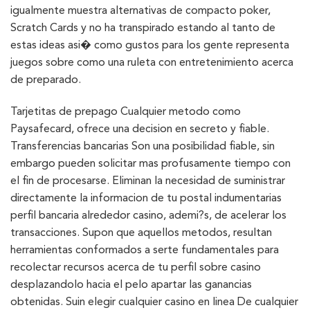
igualmente muestra alternativas de compacto poker,
Scratch Cards y no ha transpirado estando al tanto de
estas ideas asi� como gustos para los gente representa
juegos sobre como una ruleta con entretenimiento acerca
de preparado.
Tarjetitas de prepago Cualquier metodo como
Paysafecard, ofrece una decision en secreto y fiable.
Transferencias bancarias Son una posibilidad fiable, sin
embargo pueden solicitar mas profusamente tiempo con
el fin de procesarse. Eliminan la necesidad de suministrar
directamente la informacion de tu postal indumentarias
perfil bancaria alrededor casino, ademi?s, de acelerar los
transacciones. Supon que aquellos metodos, resultan
herramientas conformados a serte fundamentales para
recolectar recursos acerca de tu perfil sobre casino
desplazandolo hacia el pelo apartar las ganancias
obtenidas. Suin elegir cualquier casino en linea De cualquier