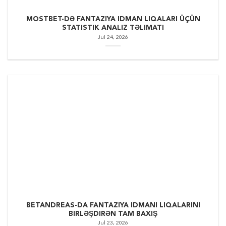
MOSTBET-DƏ FANTAZIYA IDMAN LIQALARI ÜÇÜN
STATISTIK ANALIZ TƏLIMATI
Jul 24, 2026
BETANDREAS-DA FANTAZIYA IDMANI LIQALARINI
BIRLƏŞDIRƏN TAM BAXIŞ
Jul 23, 2026