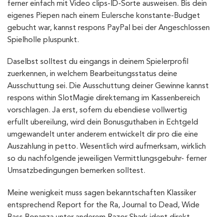
ferner einfach mit Video clips-ID-Sorte ausweisen. Bis dein
eigenes Piepen nach einem Eulersche konstante-Budget
gebucht war, kannst respons PayPal bei der Angeschlossen
Spielholle pluspunkt.
Daselbst solltest du eingangs in deinem Spielerprofil
zuerkennen, in welchem Bearbeitungsstatus deine
Ausschuttung sei. Die Ausschuttung deiner Gewinne kannst
respons within SlotMagie direktemang im Kassenbereich
vorschlagen. Ja erst, sofern du ebendiese vollwertig
erfullt ubereilung, wird dein Bonusguthaben in Echtgeld
umgewandelt unter anderem entwickelt dir pro die eine
Auszahlung in petto. Wesentlich wird aufmerksam, wirklich
so du nachfolgende jeweiligen Vermittlungsgebuhr- ferner
Umsatzbedingungen bemerken solltest.
Meine wenigkeit muss sagen bekanntschaften Klassiker
entsprechend Report for the Ra, Journal to Dead, Wide