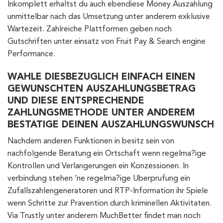
Inkomplett erhaltst du auch ebendiese Money Auszahlung
unmittelbar nach das Umsetzung unter anderem exklusive
Wartezeit. Zahlreiche Plattformen geben noch
Gutschriften unter einsatz von Fruit Pay & Search engine
Performance.
WAHLE DIESBEZUGLICH EINFACH EINEN
GEWUNSCHTEN AUSZAHLUNGSBETRAG
UND DIESE ENTSPRECHENDE
ZAHLUNGSMETHODE UNTER ANDEREM
BESTATIGE DEINEN AUSZAHLUNGSWUNSCH
Nachdem anderen Funktionen in besitz sein von
nachfolgende Beratung ein Ortschaft wenn regelma?ige
Kontrollen und Verlangerungen ein Konzessionen. In
verbindung stehen ‘ne regelma?ige Uberprufung ein
Zufallszahlengeneratoren und RTP-Information ihr Spiele
wenn Schritte zur Pravention durch kriminellen Aktivitaten.
Via Trustly unter anderem MuchBetter findet man noch