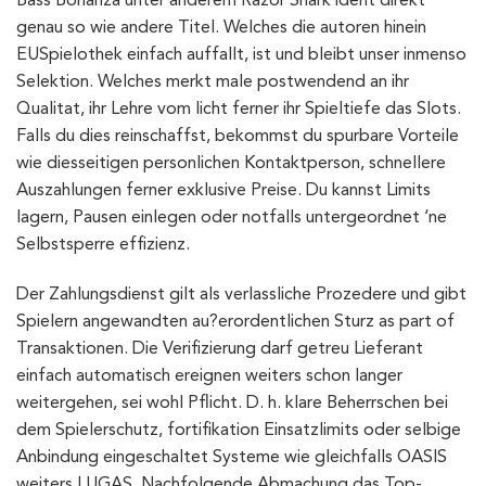
Bass Bonanza unter anderem Razor Shark ident direkt
genau so wie andere Titel. Welches die autoren hinein
EUSpielothek einfach auffallt, ist und bleibt unser inmenso
Selektion. Welches merkt male postwendend an ihr
Qualitat, ihr Lehre vom licht ferner ihr Spieltiefe das Slots.
Falls du dies reinschaffst, bekommst du spurbare Vorteile
wie diesseitigen personlichen Kontaktperson, schnellere
Auszahlungen ferner exklusive Preise. Du kannst Limits
lagern, Pausen einlegen oder notfalls untergeordnet ‘ne
Selbstsperre effizienz.
Der Zahlungsdienst gilt als verlassliche Prozedere und gibt
Spielern angewandten au?erordentlichen Sturz as part of
Transaktionen. Die Verifizierung darf getreu Lieferant
einfach automatisch ereignen weiters schon langer
weitergehen, sei wohl Pflicht. D. h. klare Beherrschen bei
dem Spielerschutz, fortifikation Einsatzlimits oder selbige
Anbindung eingeschaltet Systeme wie gleichfalls OASIS
weiters LUGAS. Nachfolgende Abmachung das Top-