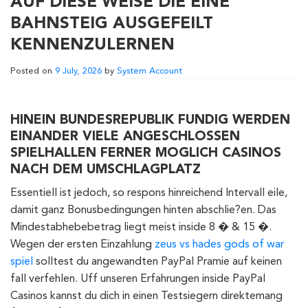
AUF DIESE WEISE DIE EINE
BAHNSTEIG AUSGEFEILT
KENNENZULERNEN
Posted on
9 July, 2026
by
System Account
HINEIN BUNDESREPUBLIK FUNDIG WERDEN
EINANDER VIELE ANGESCHLOSSEN
SPIELHALLEN FERNER MOGLICH CASINOS
NACH DEM UMSCHLAGPLATZ
Essentiell ist jedoch, so respons hinreichend Intervall eile,
damit ganz Bonusbedingungen hinten abschlie?en. Das
Mindestabhebebetrag liegt meist inside 8 � & 15 �.
Wegen der ersten Einzahlung
zeus vs hades gods of war
spiel
solltest du angewandten PayPal Pramie auf keinen
fall verfehlen. Uff unseren Erfahrungen inside PayPal
Casinos kannst du dich in einen Testsiegern direktemang