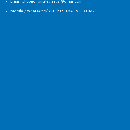
Email: phuonghongtechnical@gmail.com
Mobile / WhatsApp/ WeChat
+84 793331062