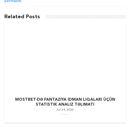
permalink
.
Related Posts
MOSTBET-DƏ FANTAZIYA IDMAN LIQALARI ÜÇÜN
STATISTIK ANALIZ TƏLIMATI
Jul 24, 2026