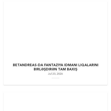
BETANDREAS-DA FANTAZIYA IDMANI LIQALARINI
BIRLƏŞDIRƏN TAM BAXIŞ
Jul 23, 2026