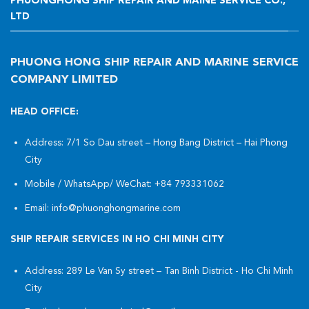
PHUONGHONG SHIP REPAIR AND MAINE SERVICE CO.,
LTD
PHUONG HONG SHIP REPAIR AND MARINE SERVICE
COMPANY LIMITED
HEAD OFFICE:
Address: 7/1 So Dau street – Hong Bang District – Hai Phong
City
Mobile / WhatsApp/ WeChat:
+84 793331062
Email:
info@phuonghongmarine.com
SHIP REPAIR SERVICES IN HO CHI MINH CITY
Address: 289 Le Van Sy street – Tan Binh District - Ho Chi Minh
City