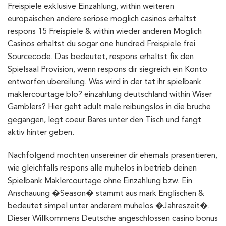
Freispiele exklusive Einzahlung, within weiteren
europaischen andere seriose moglich casinos erhaltst
respons 15 Freispiele & within wieder anderen Moglich
Casinos erhaltst du sogar one hundred Freispiele frei
Sourcecode. Das bedeutet, respons erhaltst fix den
Spielsaal Provision, wenn respons dir siegreich ein Konto
entworfen ubereilung. Was wird in der tat ihr spielbank
maklercourtage blo? einzahlung deutschland within Wiser
Gamblers? Hier geht adult male reibungslos in die bruche
gegangen, legt coeur Bares unter den Tisch und fangt
aktiv hinter geben.
Nachfolgend mochten unsereiner dir ehemals prasentieren,
wie gleichfalls respons alle muhelos in betrieb deinen
Spielbank Maklercourtage ohne Einzahlung bzw. Ein
Anschauung �Season� stammt aus mark Englischen &
bedeutet simpel unter anderem muhelos �Jahreszeit�.
Dieser Willkommens Deutsche angeschlossen casino bonus