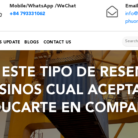
Mobile/WhatsApp /WeChat
Email
+84 793331062
info
phuon
S UPDATE
BLOGS
CONTACT US
ESTE TIPO DE RES
SINOS CUAL ACEPT
UCARTE EN COMPA