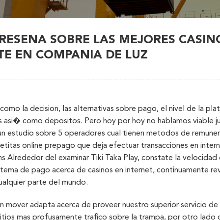
E RESENA SOBRE LAS MEJORES CASI
TE EN COMPANIA DE LUZ
omo la decision, las alternativas sobre pago, el nivel de la pla
ros asi� como depositos. Pero hoy por hoy no hablamos viable j
gun estudio sobre 5 operadores cual tienen metodos de remuner
titas online prepago que deja efectuar transacciones en interne
 Alrededor del examinar Tiki Taka Play, constate la velocidad
istema de pago acerca de casinos en internet, continuamente re
ualquier parte del mundo.
 mover adapta acerca de proveer nuestro superior servicio de 
tios mas profusamente trafico sobre la trampa, por otro lado or