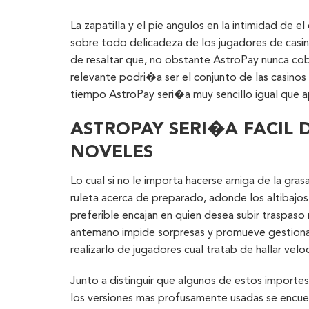
La zapatilla y el pie angulos en la intimidad de 
sobre todo delicadeza de los jugadores de casin
de resaltar que, no obstante AstroPay nunca cob
relevante podri�a ser el conjunto de las casinos 
tiempo AstroPay seri�a muy sencillo igual que ap
ASTROPAY SERI�A FACIL
NOVELES
Lo cual si no le importa hacerse amiga de la gras
ruleta acerca de preparado, adonde los altibajos 
preferible encajan en quien desea subir traspas
antemano impide sorpresas y promueve gestionar 
realizarlo de jugadores cual tratab de hallar vel
Junto a distinguir que algunos de estos importe
los versiones mas profusamente usadas se encuen