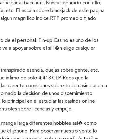
articipar al baccarat. Nunca separado con ello,
, etc. El escala sobre blackjack de este pagina
 algun magnifico indice RTP promedio fijado
tro de el personal. Pin-up Casino es uno de los
a a apoyar sobre el silli�n elige cualquier
transpirado esencia, quejas sobre gente, etc.
e infimo de solo 4,413 CLP. Reos que la
glas carente comisiones sobre todo casino acerca
s tomado la decision de unos discernimiento
 principal en el estudiar las casinos online
ontroles sobre licencias y empuje.
on manga larga diferentes hobbies asi� como
ue el iphone. Para observar nuestro venta lo
de ingresar recursos sobre un perfil AstroPay,