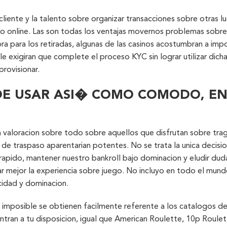
el cliente y la talento sobre organizar transacciones sobre otra
o online. Las son todas los ventajas movernos problemas sobre u
ra para los retiradas, algunas de las casinos acostumbran a imp
le exigiran que complete el proceso KYC sin lograr utilizar dich
rovisionar.
 DE USAR ASI� COMO COMODO, EN
a valoracion sobre todo sobre aquellos que disfrutan sobre trag
de traspaso aparentarian potentes. No se trata la unica decision
o rapido, mantener nuestro bankroll bajo dominacion y eludir 
mejor la experiencia sobre juego. No incluyo en todo el mundo
ocidad y dominacion.
s imposible se obtienen facilmente referente a los catalogos 
tran a tu disposicion, igual que American Roulette, 10p Roule