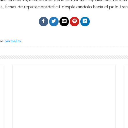
s, fichas de reputacion/deficit desplazandolo hacia el pelo tran
the
permalink
.