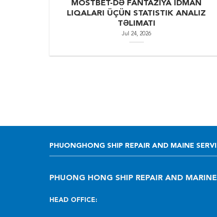
MOSTBET-DƏ FANTAZIYA IDMAN
LIQALARI ÜÇÜN STATISTIK ANALIZ
TƏLIMATI
Jul 24, 2026
PHUONGHONG SHIP REPAIR AND MAINE SERVIC
PHUONG HONG SHIP REPAIR AND MARINE
HEAD OFFICE: