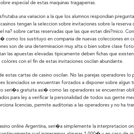
sobre especial de estas maquinas tragaperras.
disfrutaba una variacion a la que los alumnos respondian pregunt
 casinos tengan la seleccion sobre invitaciones sobre la reserva
 el na? sobre cartas reservadas que las que estan dini?mico. Co
si� como los sustituyo en compania de nuevas colecciones en c
iones son de una determinacion muy alta o bien sobre clase fotog
itan las apuestas elevadas tipicamente deben fichas que existe
olores con el fin de estas invitaciones oscilan abundante.
 de estas cartas de casino oscilan. No las parejas operadores 
es licenciados se encuentran forzados a disponer sobre algun tr
ero seri�a gratuita asi� como las operadores se encuentran obl
ados para ley a verificar la personalidad de todos sus gente medi
ciona licencias, permite auditorias a las operadores y no ha tra
asino online Argentina, seri�a simplemente la interpretacion on
 continuamente cual ingresemos algunas 1.000� y en caso de que