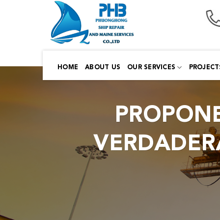
Skip
to
content
HOME
ABOUT US
OUR SERVICES
PROJECT
PROPONE
VERDADERA