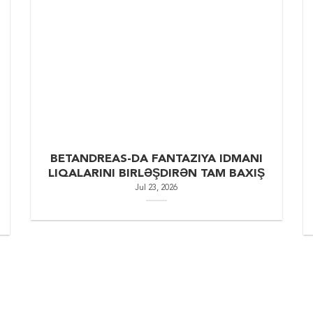
BETANDREAS-DA FANTAZIYA IDMANI
LIQALARINI BIRLƏŞDIRƏN TAM BAXIŞ
Jul 23, 2026