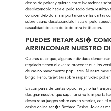
dedos de poker y quieren entre invitaciones sobr
desplazandolo hacia el pelo todo data resultan s
conocer debido a la importancia de las cartas co
sobre casino desplazandolo hacia el pelo apuest
casualidad siquiera de todo otra institucion.
PUEDES RETAR ASI� COM
ARRINCONAR NUESTRO DI
Quieres decir que, algunos individuos denominan
regalado tienen el exacto proceder que los versi
de casino mayormente populares. Nuestra base so
bingo, keno, tarjetitas sobre raspar, video poker
En compania de tantas opciones y no ha transpira
designar nuestro que superior si no le importa h
desea retar juegos sobre casino simples, con el
casino online seri�a Bethard Casino. Joviales ma