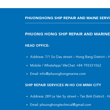
PHUONGHONG SHIP REPAIR AND MAINE SERVIC
PHUONG HONG SHIP REPAIR AND MARINE
HEAD OFFICE:
Address: 7/1 So Dau street – Hong Bang District – 
Mobile / WhatsApp/ WeChat:
+84 793331062
Email:
info@phuonghongmarine.com
SHIP REPAIR SERVICES IN HO CHI MINH CITY
Address: 289 Le Van Sy street – Tan Binh District - 
Email: phuonghongtechnical@gmail.com