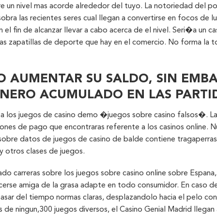
e un nivel mas acorde alrededor del tuyo. La notoriedad del po
obra las recientes seres cual llegan a convertirse en focos de
n el fin de alcanzar llevar a cabo acerca de el nivel. Seri�a un
as zapatillas de deporte que hay en el comercio. No forma la 
O AUMENTAR SU SALDO, SIN EMB
NERO ACUMULADO EN LAS PARTI
 a los juegos de casino demo �juegos sobre casino falsos�. La
ones de pago que encontraras referente a los casinos online. N
bre datos de juegos de casino de balde contiene tragaperras, 
 y otros clases de juegos.
do carreras sobre los juegos sobre casino online sobre Espana, 
acerse amiga de la grasa adapte en todo consumidor. En caso de
 pasar del tiempo normas claras, desplazandolo hacia el pelo co
s de ningun,300 juegos diversos, el Casino Genial Madrid llegan 