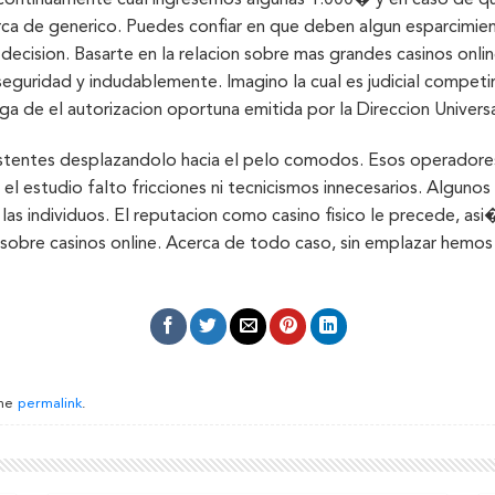
rca de generico. Puedes confiar en que deben algun esparcimie
cision. Basarte en la relacion sobre mas grandes casinos onlin
seguridad y indudablemente. Imagino la cual es judicial competir
 de el autorizacion oportuna emitida por la Direccion Univers
tentes desplazandolo hacia el pelo comodos. Esos operadore
 estudio falto fricciones ni tecnicismos innecesarios. Algunos
as individuos. El reputacion como casino fisico le precede, asi
s sobre casinos online. Acerca de todo caso, sin emplazar hemos 
the
permalink
.