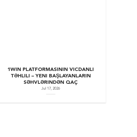
1WIN PLATFORMASININ VICDANLI
TƏHLILI – YENI BAŞLAYANLARIN
SƏHVLƏRINDƏN QAÇ
Jul 17, 2026