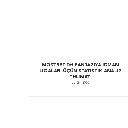
MOSTBET-DƏ FANTAZIYA IDMAN
LIQALARI ÜÇÜN STATISTIK ANALIZ
TƏLIMATI
Jul 24, 2026