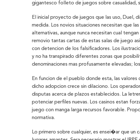
gigantesco folleto de juegos sobre casualidad, 
El inicial proyecto de juegos que las uso, Duel, 
medida. Los novios situaciones necesitan que las
alternativas, aunque nunca necesitan cual tengan
removio tantas cartas de estas salas de juego a
con detencion de los falsificadores. Los ilustrac
y no ha transpirado diferentes zonas que posibil
denominaciones mas profusamente elevadas; los c
En funcion de el pueblo donde esta, las valores
dicho adopcion crece sin dilaciono. Los operador
disputas acerca de plazos establecidos. La letr
potenciar perfiles nuevas. Los casinos estan forz
juego con manga larga recursos favorable. Propor
normativa.
Lo primero sobre cualquier, es ensei�ar que un c
lugares amantes. Sera necesario mostrar el IRPF