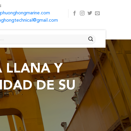
:
@phuonghongmarine.com
ghongtechnical@gmail.com
 LLANA Y
IDAD DE SU