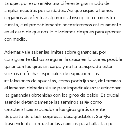
tanque, por eso seri�a una diferente gran modo de
ampliar nuestras posibilidades. Asi que siquiera hemos
negarnos an efectuar algun inicial inscripcion en nuestra
cuenta, cual probablemente necesitaremos antiguamente
en el caso de que nos lo olvidemos despues para apostar
con medio.
Ademas vale saber las limites sobre ganancias, por
consiguiente dichos aseguran la causa en lo que es posible
ganar con los giros sin cargo y no ha transpirado estan
sujetos en fechas especiales de expiracion. Las
instalaciones de apuestas, como podri�a ser, determinan
el inmenso deberias situar para impedir alcanzar arrinconar
las ganancias obtenidas con los giros de balde. Es crucial
atender detenidamente las terminos asi� como
caracteristicas asociados a los giros gratis carente
deposito de eludir sorpresas desagradables. Seri�a
trascendente contrastar las anuncios para hallar la que