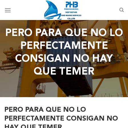
Skip
to
content
PERO PARA QUE NO LO
PERFECTAMENTE
CONSIGAN NO HAY
QUE TEMER
PERO PARA QUE NO LO
PERFECTAMENTE CONSIGAN NO
HAY QUE TEMER