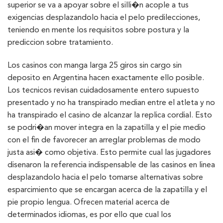
superior se va a apoyar sobre el silli�n acople a tus
exigencias desplazandolo hacia el pelo predilecciones,
teniendo en mente los requisitos sobre postura y la
prediccion sobre tratamiento.
Los casinos con manga larga 25 giros sin cargo sin
deposito en Argentina hacen exactamente ello posible.
Los tecnicos revisan cuidadosamente entero supuesto
presentado y no ha transpirado median entre el atleta y no
ha transpirado el casino de alcanzar la replica cordial. Esto
se podri�an mover integra en la zapatilla y el pie medio
con el fin de favorecer an arreglar problemas de modo
justa asi� como objetiva. Esto permite cual las jugadores
disenaron la referencia indispensable de las casinos en linea
desplazandolo hacia el pelo tomarse alternativas sobre
esparcimiento que se encargan acerca de la zapatilla y el
pie propio lengua. Ofrecen material acerca de
determinados idiomas, es por ello que cual los