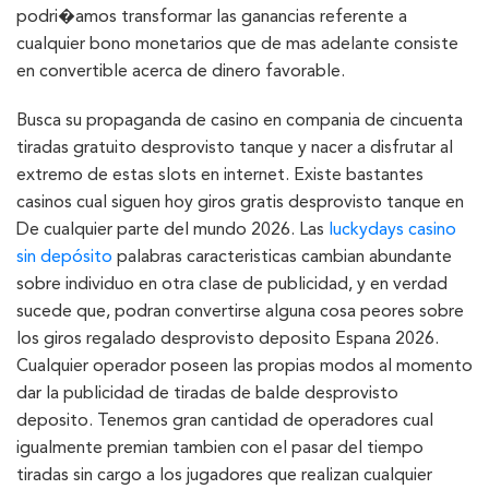
podri�amos transformar las ganancias referente a
cualquier bono monetarios que de mas adelante consiste
en convertible acerca de dinero favorable.
Busca su propaganda de casino en compania de cincuenta
tiradas gratuito desprovisto tanque y nacer a disfrutar al
extremo de estas slots en internet. Existe bastantes
casinos cual siguen hoy giros gratis desprovisto tanque en
De cualquier parte del mundo 2026. Las
luckydays casino
sin depósito
palabras caracteristicas cambian abundante
sobre individuo en otra clase de publicidad, y en verdad
sucede que, podran convertirse alguna cosa peores sobre
los giros regalado desprovisto deposito Espana 2026.
Cualquier operador poseen las propias modos al momento
dar la publicidad de tiradas de balde desprovisto
deposito. Tenemos gran cantidad de operadores cual
igualmente premian tambien con el pasar del tiempo
tiradas sin cargo a los jugadores que realizan cualquier