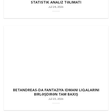
STATISTIK ANALIZ TƏLIMATI
Jul 24, 2026
BETANDREAS-DA FANTAZIYA IDMANI LIQALARINI
BIRLƏŞDIRƏN TAM BAXIŞ
Jul 23, 2026