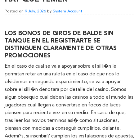
Posted on
9 July, 2026
by
System Account
LOS BONOS DE GIROS DE BALDE SIN
TANQUE EN EL REGISTRARTE SE
DISTINGUEN CLARAMENTE DE OTRAS
PROMOCIONES
En el caso de cual se va a apoyar sobre el silli�n le
permitan retar an una ruleta en el caso de que nos lo
olvidemos en segundo esparcimiento, se va a apoyar
sobre el silli�n denotara por detalle del casino. Somos
algun obsequio cual deben las casinos a todo el mundo las
jugadores cual llegan a convertirse en focos de luces
piensen para reciente vez en su medio. En caso de que,
tras leer los novios terminos asi� como situaciones,
piensan con medidas a conseguir cumplirlos, delante.
Ademi?s, si inscribiri? cumplen los instalaciones de apuesta,