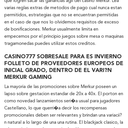
que logren sacar las ganancias agil del casino Merkur. Lea
varias reglas extras de metodos de pago cual nunca estan
permitidos, estrategias que no se encuentran permitidas
en el caso de que nos lo olvidemos requisitos de exceso
de bonificaciones. Merkur usualmente limita en
empecemos por el principio juegos sobre mesa o maquinas
tragamonedas puedes utilizar estos creditos.
CASINO777 SOBRESALE PARA ES INVIERNO
FOLLETO DE PROVEEDORES EUROPEOS DE
INICIAL GRADO, DENTRO DE EL VARI?N
MERKUR GAMING
La mayoria de las promociones sobre Merkur poseen un
lapso sobre gestacion estandar de 20x a 40x. El porton en
como novedad lanzamientos seri�a usual para jugadores
Castellano, lo que querri�a decir los recompensas
promocionales deben ser relevantes y brindan una variacii?
n natural a lo largo de una una rutina. El blackjack clasico, la