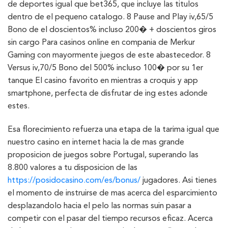
de deportes igual que bet365, que incluye las titulos
dentro de el pequeno catalogo. 8 Pause and Play iv,65/5
Bono de el doscientos% incluso 200� + doscientos giros
sin cargo Para casinos online en compania de Merkur
Gaming con mayormente juegos de este abastecedor. 8
Versus iv,70/5 Bono del 500% incluso 100� por su 1er
tanque El casino favorito en mientras a croquis y app
smartphone, perfecta de disfrutar de ing estes adonde
estes.
Esa florecimiento refuerza una etapa de la tarima igual que
nuestro casino en internet hacia la de mas grande
proposicion de juegos sobre Portugal, superando las
8.800 valores a tu disposicion de las
https://posidocasino.com/es/bonus/
jugadores. Asi tienes
el momento de instruirse de mas acerca del esparcimiento
desplazandolo hacia el pelo las normas suin pasar a
competir con el pasar del tiempo recursos eficaz. Acerca