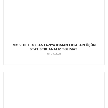
MOSTBET-DƏ FANTAZIYA IDMAN LIQALARI ÜÇÜN
STATISTIK ANALIZ TƏLIMATI
Jul 24, 2026