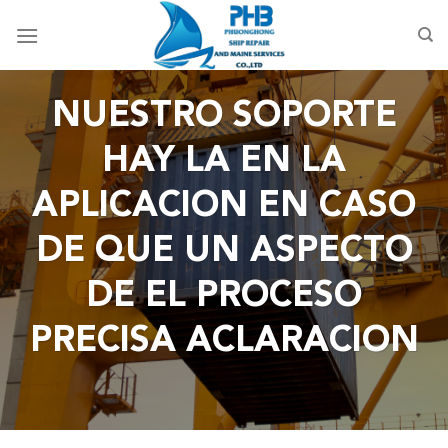
Skip
to
content
NUESTRO SOPORTE
HAY LA EN LA
APLICACION EN CASO
DE QUE UN ASPECTO
DE EL PROCESO
PRECISA ACLARACION