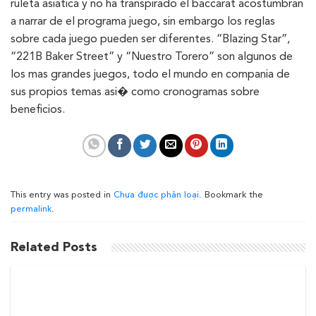
ruleta asiatica y no ha transpirado el baccarat acostumbran
a narrar de el programa juego, sin embargo los reglas
sobre cada juego pueden ser diferentes. “Blazing Star”,
“221B Baker Street” y “Nuestro Torero” son algunos de
los mas grandes juegos, todo el mundo en compania de
sus propios temas asi� como cronogramas sobre
beneficios.
This entry was posted in
Chưa được phân loại
. Bookmark the
permalink
.
Related Posts