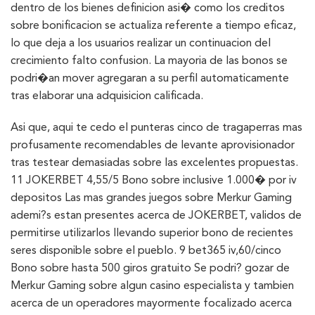
dentro de los bienes definicion asi� como los creditos
sobre bonificacion se actualiza referente a tiempo eficaz,
lo que deja a los usuarios realizar un continuacion del
crecimiento falto confusion. La mayoria de las bonos se
podri�an mover agregaran a su perfil automaticamente
tras elaborar una adquisicion calificada.
Asi que, aqui te cedo el punteras cinco de tragaperras mas
profusamente recomendables de levante aprovisionador
tras testear demasiadas sobre las excelentes propuestas.
11 JOKERBET 4,55/5 Bono sobre inclusive 1.000� por iv
depositos Las mas grandes juegos sobre Merkur Gaming
ademi?s estan presentes acerca de JOKERBET, validos de
permitirse utilizarlos llevando superior bono de recientes
seres disponible sobre el pueblo. 9 bet365 iv,60/cinco
Bono sobre hasta 500 giros gratuito Se podri? gozar de
Merkur Gaming sobre algun casino especialista y tambien
acerca de un operadores mayormente focalizado acerca