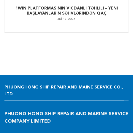
1WIN PLATFORMASININ VICDANLI TƏHLILI – YENI
BAŞLAYANLARIN SƏHVLƏRINDƏN QAÇ
Jul 17, 2026
PHUONGHONG SHIP REPAIR AND MAINE SERVICE CO.,
LTD
PHUONG HONG SHIP REPAIR AND MARINE SERVICE
COMPANY LIMITED