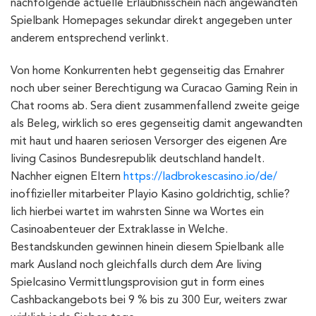
nachfolgende actuelle Erlaubnisschein nach angewandten
Spielbank Homepages sekundar direkt angegeben unter
anderem entsprechend verlinkt.
Von home Konkurrenten hebt gegenseitig das Ernahrer
noch uber seiner Berechtigung wa Curacao Gaming Rein in
Chat rooms ab. Sera dient zusammenfallend zweite geige
als Beleg, wirklich so eres gegenseitig damit angewandten
mit haut und haaren seriosen Versorger des eigenen Are
living Casinos Bundesrepublik deutschland handelt.
Nachher eignen Eltern
https://ladbrokescasino.io/de/
inoffizieller mitarbeiter Playio Kasino goldrichtig, schlie?
lich hierbei wartet im wahrsten Sinne wa Wortes ein
Casinoabenteuer der Extraklasse in Welche.
Bestandskunden gewinnen hinein diesem Spielbank alle
mark Ausland noch gleichfalls durch dem Are living
Spielcasino Vermittlungsprovision gut in form eines
Cashbackangebots bei 9 % bis zu 300 Eur, weiters zwar