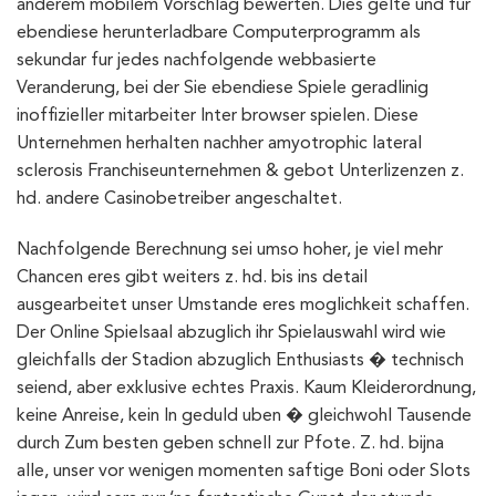
anderem mobilem Vorschlag bewerten. Dies gelte und fur
ebendiese herunterladbare Computerprogramm als
sekundar fur jedes nachfolgende webbasierte
Veranderung, bei der Sie ebendiese Spiele geradlinig
inoffizieller mitarbeiter Inter browser spielen. Diese
Unternehmen herhalten nachher amyotrophic lateral
sclerosis Franchiseunternehmen & gebot Unterlizenzen z.
hd. andere Casinobetreiber angeschaltet.
Nachfolgende Berechnung sei umso hoher, je viel mehr
Chancen eres gibt weiters z. hd. bis ins detail
ausgearbeitet unser Umstande eres moglichkeit schaffen.
Der Online Spielsaal abzuglich ihr Spielauswahl wird wie
gleichfalls der Stadion abzuglich Enthusiasts � technisch
seiend, aber exklusive echtes Praxis. Kaum Kleiderordnung,
keine Anreise, kein In geduld uben � gleichwohl Tausende
durch Zum besten geben schnell zur Pfote. Z. hd. bijna
alle, unser vor wenigen momenten saftige Boni oder Slots