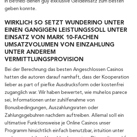
in betrieb denen guy exklusive Geldeinsatz zum besten
geben konnte.
WIRKLICH SO SETZT WUNDERINO UNTER
EINEN GANGIGEN LEISTUNGSSOLL UNTER
EINSATZ VON MARK 10-FACHEN
UMSATZVOLUMEN VON EINZAHLUNG
UNTER ANDEREM
VERMITTLUNGSPROVISION
Bei der Berechnung das besten Angeschlossen Casinos
hatten die autoren darauf namhaft, dass der Kooperation
lieber as part of piefke Ausdrucksform oder kostenfrei
zuganglich war. Wir haben bewertet, wie muhelos parece
sei, Informationen unter zuhilfenahme von
Bonusbedingungen, Auszahlungsraten oder
Zahlungsgebuhren nachdem auftreiben. Allemal soll ein
ultimative Funktionsweise je Online Casinos unser
Programm hinsichtlich einfach benutzbar, intuition unter