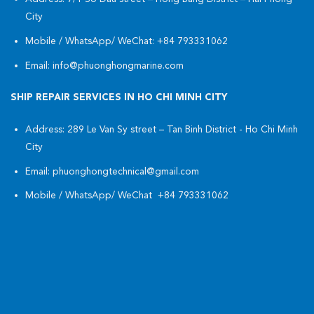
City
Mobile / WhatsApp/ WeChat:
+84 793331062
Email:
info@phuonghongmarine.com
SHIP REPAIR SERVICES IN HO CHI MINH CITY
Address: 289 Le Van Sy street – Tan Binh District - Ho Chi Minh
City
Email: phuonghongtechnical@gmail.com
Mobile / WhatsApp/ WeChat
+84 793331062