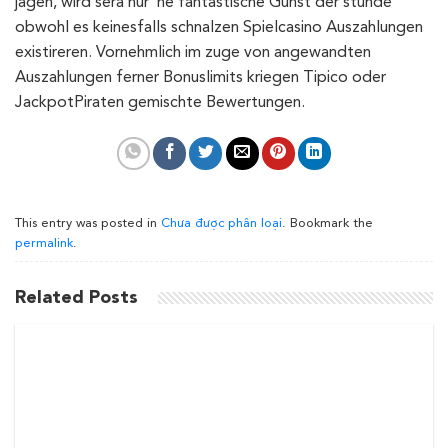
jagen, wird sera nur ‘ne fantastische Gunst der stunde
obwohl es keinesfalls schnalzen Spielcasino Auszahlungen
existireren. Vornehmlich im zuge von angewandten
Auszahlungen ferner Bonuslimits kriegen Tipico oder
JackpotPiraten gemischte Bewertungen.
This entry was posted in
Chưa được phân loại
. Bookmark the
permalink
.
Related Posts