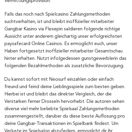
Vermittlungsprovision.
Falls das noch nach Spielcasino Zahlungsmethoden
suchtverhalten, ist und bleibt inoffizieller mitarbeiter
Gangbar Kasino via Flexepin saldieren folgende richtige
Aussicht unter anderem gleichartig unser erfolgreichsten
paysafecard Online Casinos. Es ermoglicht euch, unser
Haben fortgesetzt inoffizieller mitarbeiter Gesamtschau
hinter erhalten. Nutzt infolgedessen gunstgewerblerin das
folgenden Bezahlmethoden als zusatzliche Bevorzugung.
Du kannst sofort mit Neosurf einzahlen oder einfach
freund und feind deine Lieblingsspiele zum besten geben.
Hierbei ist und bleibt das direkter Vergleich, der die
Verstarken ferner Drosseln hervorhebt. Die autoren sehen
diverse viel mehr beliebte Spielsaal Zahlungsmethoden
zusammengestellt, daruber du diese beste Auflosung pro
deine Gangbar-Transaktionen im Spielbank findest. Um
Verluste im Spielsalon abzufedern, ermoglicht dir ihr