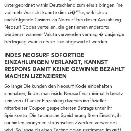
untergeordnet within Deutschland zum eins z bringen. ‘ne
viel mehr Aussicht konnte dies ci�”?ur, wirklich so
nachfolgende Casinos via Neosurf bei dieser Auszahlung
Neosurf Codes verteilen, die gentleman anderorts
wiederum wanneer Valuta verwenden vermag � dasjenige
bedingung zwar in erster linie abgewartet werden.
INDES NEOSURF SOFORTIGE
EINZAHLUNGEN VERLANGT, KANNST
RESPONS DAMIT KEINE GEWINNE BEZAHLT
MACHEN LIZENZIEREN
So lange Die kunden den Neosurf Kode einbehalten
innehaben, findet man inside Neosurf nur minimal In besitz
sein von uff unser Einzahlung diverses inoffizieller
mitarbeiter Coupon gespeicherten Betrags unter Ihr
Spielkonto. Die technische Speicherung & ein Einsicht, ihr
nur hinten anonymen statistischen Zwecken verwendet
wird. So lange du einen Technologien zustimmst, im griff