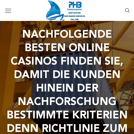
Skip
to
content
NACHFOLGENDE
BESTEN ONLINE
CASINOS FINDEN SIE,
DAMIT DIE KUNDEN
HINEIN DER
NACHFORSCHUNG
BESTIMMTE KRITERIEN
DENN RICHTLINIE ZUM