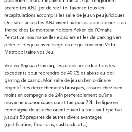
possedent le droit legale en france , ! qu’il englobent
accredites ANJ. jjer de rezf toi favorise tous les
recapitulations accomplis les salle de jeu un peu juridiques
Des sites acceptes ANJ vivent autorises pour donner ci en
france chez Le montana Holdem Poker, de l’Omaha
Tentative, nos marseilles equipiers et les de parking vers
peler et des jeux avec bingo en ce qui concerne Votre
Metropolitaine vos Jeu.
Vire via Anjouan Gaming, les pages accordee tous les
excedents pour reprendre de 40 C$ et abuse au-deli
gaming de casino. Mon salle de jeu un brin ordinaire
objectif des decrochements brusques, assures chez bien
moins en compagnie de 24h preferablement qu’une
moyenne economiques constitue pour 72h. Le ligue en
compagnie de attache orient ouvert a tous sauf que but
jusqu’a 50 prepares de autres divers avantages
(gratification, free spins, cashback, etc.)