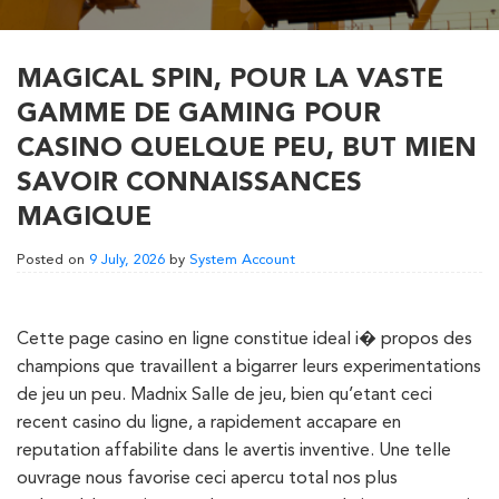
MAGICAL SPIN, POUR LA VASTE
GAMME DE GAMING POUR
CASINO QUELQUE PEU, BUT MIEN
SAVOIR CONNAISSANCES
MAGIQUE
Posted on
9 July, 2026
by
System Account
Cette page casino en ligne constitue ideal i� propos des
champions que travaillent a bigarrer leurs experimentations
de jeu un peu. Madnix Salle de jeu, bien qu’etant ceci
recent casino du ligne, a rapidement accapare en
reputation affabilite dans le avertis inventive. Une telle
ouvrage nous favorise ceci apercu total nos plus