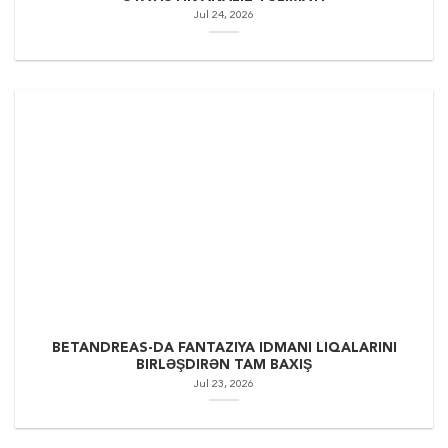
Jul 24, 2026
BETANDREAS-DA FANTAZIYA IDMANI LIQALARINI
BIRLƏŞDIRƏN TAM BAXIŞ
Jul 23, 2026