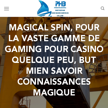
Skip
to
content
MAGICAL SPIN, POUR
LA VASTE GAMME DE
GAMING POUR CASINO
QUELQUE PEU, BUT
MIEN SAVOIR
CONNAISSANCES
MAGIQUE