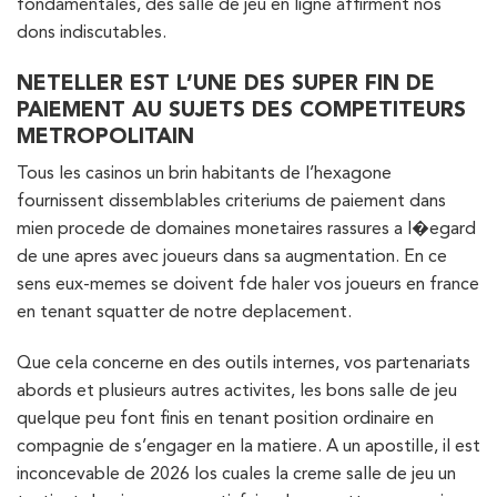
fondamentales, des salle de jeu en ligne affirment nos
dons indiscutables.
NETELLER EST L’UNE DES SUPER FIN DE
PAIEMENT AU SUJETS DES COMPETITEURS
METROPOLITAIN
Tous les casinos un brin habitants de l’hexagone
fournissent dissemblables criteriums de paiement dans
mien procede de domaines monetaires rassures a l�egard
de une apres avec joueurs dans sa augmentation. En ce
sens eux-memes se doivent fde haler vos joueurs en france
en tenant squatter de notre deplacement.
Que cela concerne en des outils internes, vos partenariats
abords et plusieurs autres activites, les bons salle de jeu
quelque peu font finis en tenant position ordinaire en
compagnie de s’engager en la matiere. A un apostille, il est
inconcevable de 2026 los cuales la creme salle de jeu un