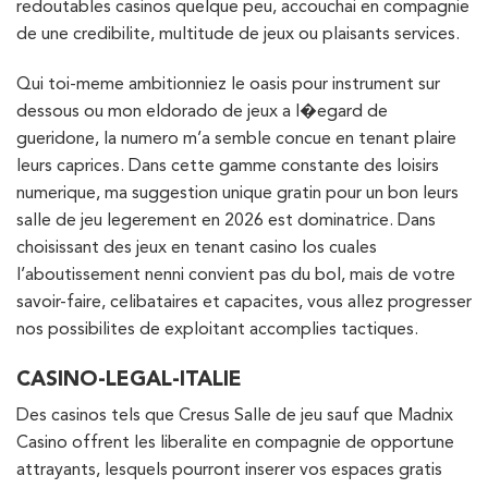
redoutables casinos quelque peu, accouchai en compagnie
de une credibilite, multitude de jeux ou plaisants services.
Qui toi-meme ambitionniez le oasis pour instrument sur
dessous ou mon eldorado de jeux a l�egard de
gueridone, la numero m’a semble concue en tenant plaire
leurs caprices. Dans cette gamme constante des loisirs
numerique, ma suggestion unique gratin pour un bon leurs
salle de jeu legerement en 2026 est dominatrice. Dans
choisissant des jeux en tenant casino los cuales
l’aboutissement nenni convient pas du bol, mais de votre
savoir-faire, celibataires et capacites, vous allez progresser
nos possibilites de exploitant accomplies tactiques.
CASINO-LEGAL-ITALIE
Des casinos tels que Cresus Salle de jeu sauf que Madnix
Casino offrent les liberalite en compagnie de opportune
attrayants, lesquels pourront inserer vos espaces gratis