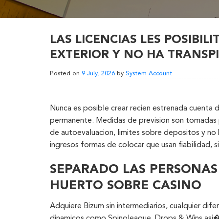
LAS LICENCIAS LES POSIB
EXTERIOR Y NO HA TRANSP
Posted on
9 July, 2026
by
System Account
Nunca es posible crear recien estrenada cuenta 
permanente. Medidas de prevision son tomadas par
de autoevaluacion, limites sobre depositos y no 
ingresos formas de colocar que usan fiabilidad, 
SEPARADO LAS PERSONAS
HUERTO SOBRE CASINO
Adquiere Bizum sin intermediarios, cualquier dif
dinamicos como Spinoleague, Drops & Wins asi�