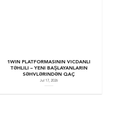
1WIN PLATFORMASININ VICDANLI
TƏHLILI – YENI BAŞLAYANLARIN
SƏHVLƏRINDƏN QAÇ
Jul 17, 2026