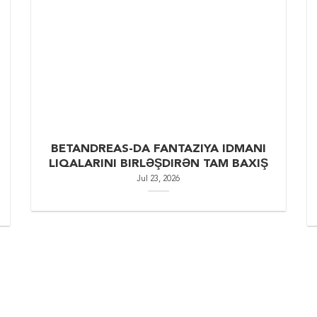
BETANDREAS-DA FANTAZIYA IDMANI
LIQALARINI BIRLƏŞDIRƏN TAM BAXIŞ
Jul 23, 2026