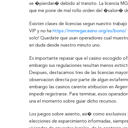
se �pierdan� debido al transito. La licencia MGA
que me pone de mal rollo orden del �salon� de
Existen clases de licencias segun nuestro trabaj
VIP y no ha
https://mrmegacasino.org/es/bono/
solo! Quedate que usan operadores cual muestran
en duda desde nuestro minuto uno.
Es importante repasar que el casino escogido ofr
embargo sus regulaciones resultan menos estricta
Despues, destacamos tres de las licencias mayor
observacion directa por parte de algun estaferm
embargo las casinos carente atribucion en Argent
impedir registrarse. Para terminar, esos operador
una el momento sobre guiar dicho recursos.
Los juegos sobre asiento, asi� como exclusivos la
elecciones de esparcimiento informadas, siempre