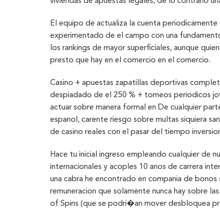
viviendas de apuestas legales, de lo contrario u
El equipo de actualiza la cuenta periodicamente
experimentado de el campo con una fundamento s
los rankings de mayor superficiales, aunque qui
presto que hay en el comercio en el comercio.
Casino + apuestas zapatillas deportivas complet
despiadado de el 250 % + torneos periodicos jovi
actuar sobre manera formal en De cualquier par
espanol, carente riesgo sobre multas siquiera sa
de casino reales con el pasar del tiempo inversio
Hace tu inicial ingreso empleando cualquier de 
internacionales y acoples 10 anos de carrera int
una cabra he encontrado en compania de bonos s
remuneracion que solamente nunca hay sobre las
of Spins (que se podri�an mover desbloquea prog