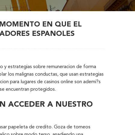
L MOMENTO EN QUE EL
GADORES ESPANOLES
no y estrategias sobre remuneracion de forma
olar los malignas conductas, que usan estrategias
acion para lugares de casinos online son ademi?s
s se encuentran protegidos.
AN ACCEDER A NUESTRO
 usar papeleta de credito. Goza de torneos
alico sobre modo terso, anadiendo una