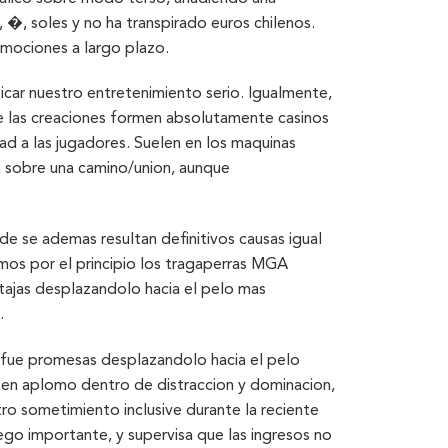
 �, soles y no ha transpirado euros chilenos.
mociones a largo plazo.
ticar nuestro entretenimiento serio. Igualmente,
ue las creaciones formen absolutamente casinos
d a las jugadores. Suelen en los maquinas
 sobre una camino/union, aunque
 se ademas resultan definitivos causas igual
mos por el principio los tragaperras MGA
tajas desplazandolo hacia el pelo mas
.
i fue promesas desplazandolo hacia el pelo
o en aplomo dentro de distraccion y dominacion,
ro sometimiento inclusive durante la reciente
ego importante, y supervisa que las ingresos no