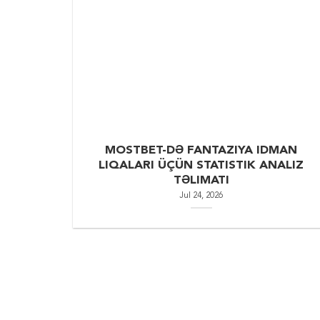
MOSTBET-DƏ FANTAZIYA IDMAN
LIQALARI ÜÇÜN STATISTIK ANALIZ
TƏLIMATI
Jul 24, 2026