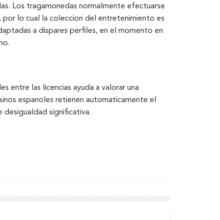
rimidas. Los tragamonedas normalmente efectuarse
por lo cual la coleccion del entretenimiento es
daptadas a dispares perfiles, en el momento en
mo.
s entre las licencias ayuda a valorar una
asinos espanoles retienen automaticamente el
desigualdad significativa.