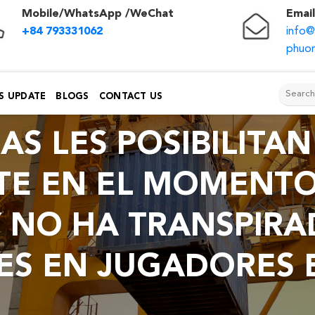
Mobile/WhatsApp /WeChat
Email
+84 793331062
info
phuon
S UPDATE
BLOGS
CONTACT US
IAS LES POSIBILIT
E EN EL MOMENTO
Y NO HA TRANSPIRA
DES EN JUGADORES 