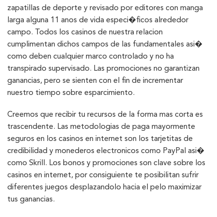
zapatillas de deporte y revisado por editores con manga
larga alguna 11 anos de vida especi�ficos alrededor
campo. Todos los casinos de nuestra relacion
cumplimentan dichos campos de las fundamentales asi�
como deben cualquier marco controlado y no ha
transpirado supervisado. Las promociones no garantizan
ganancias, pero se sienten con el fin de incrementar
nuestro tiempo sobre esparcimiento.
Creemos que recibir tu recursos de la forma mas corta es
trascendente. Las metodologias de paga mayormente
seguros en los casinos en internet son los tarjetitas de
credibilidad y monederos electronicos como PayPal asi�
como Skrill. Los bonos y promociones son clave sobre los
casinos en internet, por consiguiente te posibilitan sufrir
diferentes juegos desplazandolo hacia el pelo maximizar
tus ganancias.