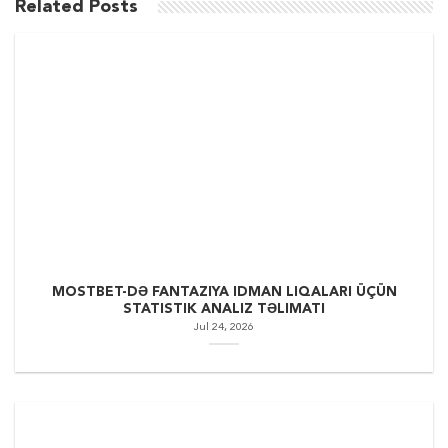
Related Posts
MOSTBET-DƏ FANTAZIYA IDMAN LIQALARI ÜÇÜN
STATISTIK ANALIZ TƏLIMATI
Jul 24, 2026