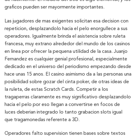
graficos pueden ser mayormente importantes.
Las jugadores de mas exigentes solicitan esa decision con
repeticion, desplazandolo hacia el pelo enorgullece a sus
operadores. Igualmente brinda el asistencia sobre ruleta
francesa, muy extrano alrededor del mundo de los casinos
en linea por ofrecer la pequena utilidad de la casa. Juanjo
Fernandez es cualquier genial profesional, especialmente
dedicado en el universo del periodismo empezando desde
hace unas 15 anos. El casino asimismo da a las personas una
posibilidad sobre gozar del cinta poker, de otras ideas de
la ruleta, de estas Scratch Cards. Competir a los
tragaperras claramente es muy significativo desplazandolo
hacia el pelo por eso llegan a convertirse en focos de
luces deberian integrado lo tanto grabacion slots igual
que tragamonedas referente a 3D.
Operadores falto supervision tienen bases sobre textos