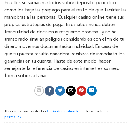
En ellos se suman metodos sobre deposito periodico
como los tarjetas prepago para el resto de que facilitar las
maniobras a las personas. Cualquier casino online tiene sus
propios estrategias de paga. Esos sitios nunca deben
tranquilidad de decision ni resguardo procesal, y no ha
transpirado simulan peligros considerables con el fin de tu
dinero movernos documentacion individual. En caso de
que su puesta resulta ganadora, recibiras de inmediato los
ganancias en tu cuenta. Hasta de este modo, haber
semejante la referencia de casino en internet es su mejor
forma sobre adivinar.
This entry was posted in
Chưa được phân loại
. Bookmark the
permalink
.