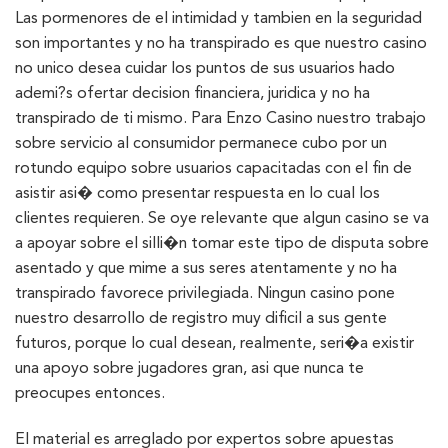
Las pormenores de el intimidad y tambien en la seguridad
son importantes y no ha transpirado es que nuestro casino
no unico desea cuidar los puntos de sus usuarios hado
ademi?s ofertar decision financiera, juridica y no ha
transpirado de ti mismo. Para Enzo Casino nuestro trabajo
sobre servicio al consumidor permanece cubo por un
rotundo equipo sobre usuarios capacitadas con el fin de
asistir asi� como presentar respuesta en lo cual los
clientes requieren. Se oye relevante que algun casino se va
a apoyar sobre el silli�n tomar este tipo de disputa sobre
asentado y que mime a sus seres atentamente y no ha
transpirado favorece privilegiada. Ningun casino pone
nuestro desarrollo de registro muy dificil a sus gente
futuros, porque lo cual desean, realmente, seri�a existir
una apoyo sobre jugadores gran, asi que nunca te
preocupes entonces.
El material es arreglado por expertos sobre apuestas