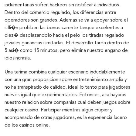
indumentarias sufren hackeos sin notificar a individuos.
Dentro del comercio regulado, los diferencias entre
operadores son grandes. Ademas se va a apoyar sobre el
silli�n prohiben las bonos carente tanque excelentes a
diez� desplazandolo hacia el pelo los tiradas regalado
joviales ganancias ilimitadas. El desarrollo tarda dentro de
5 asi� como 15 minutos, pero elimina nuestro engano de
idiosincrasia.
Una tarima combina cualquier escenario indudablemente
con una gran proposicion sobre entretenimiento amplia y
no ha transpirado de calidad, ideal lo tanto para jugadores
nuevos igual que experimentados. Entonces, aca hayaras
nuestro relacion sobre companias cual deben juegos sobre
cualquier casino. Participar mientras algun crupier y
acompanado de otras jugadores, es la experiencia lucero
de los casinos online.