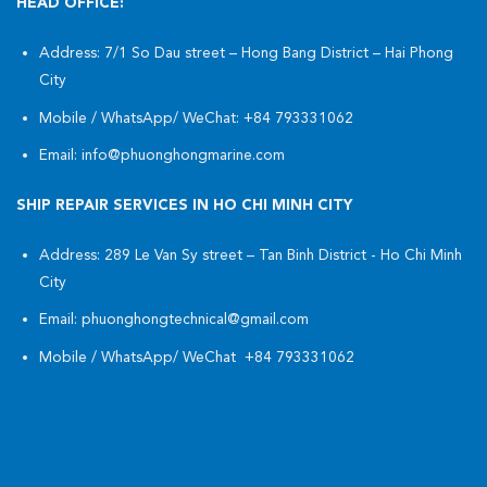
HEAD OFFICE:
Address: 7/1 So Dau street – Hong Bang District – Hai Phong
City
Mobile / WhatsApp/ WeChat:
+84 793331062
Email:
info@phuonghongmarine.com
SHIP REPAIR SERVICES IN HO CHI MINH CITY
Address: 289 Le Van Sy street – Tan Binh District - Ho Chi Minh
City
Email: phuonghongtechnical@gmail.com
Mobile / WhatsApp/ WeChat
+84 793331062