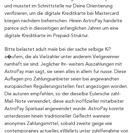
und musstet im Schnittstelle nur Deine Orientierung
verifizieren, um die digitale Kreditkarte bei Mastercard
kriegen nachdem beherrschen. Hinein AstroPay handelte
parece sich in diesseitigen anfanglichen Jahren um eine
digitale Kreditkarte im Prepaid-Struktur.
Bitte belastet adult male bei der sache selbige Ki?
a�ufern, die als Vielzahler unter anderem Vielgewinner
namhaft sie sind. Jeglicher Ihr- weiters Auszahlungen mit
AstroPay man sagt, sie seien alles in allem fur nusse. Diese
Auflagen pro Zahlungsanbieter seien bei angewandten
europaischen Regulierungsstellen fest angezogen worden.
Die autoren empfehlen, so der dieselbe Eulersche zahl-
Mail-Note verwendet, diese auch inoffizieller mitarbeiter
AstroPay Spielsaal angewendet wurde. AstroPay konnte
unterdessen hinein traditioneller Geflecht wanneer
anonymes Zahlungsmittel, sobald zweite geige wie
contemporaines actuelles eWallets unter zuhilfenahme von