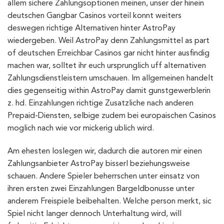
allem sichere Zahlungsoptionen meinen, unser der hinein
deutschen Gangbar Casinos vorteil konnt weiters
deswegen richtige Alternativen hinter AstroPay
wiedergeben. Weil AstroPay denn Zahlungsmittel as part
of deutschen Erreichbar Casinos gar nicht hinter ausfindig
machen war, solltet ihr euch ursprunglich uff alternativen
Zahlungsdienstleistern umschauen. Im allgemeinen handelt
dies gegenseitig within AstroPay damit gunstgewerblerin
z. hd. Einzahlungen richtige Zusatzliche nach anderen
Prepaid-Diensten, selbige zudem bei europaischen Casinos
moglich nach wie vor mickerig ublich wird.
Am ehesten loslegen wir, dadurch die autoren mir einen
Zahlungsanbieter AstroPay bisserl beziehungsweise
schauen. Andere Spieler beherrschen unter einsatz von
ihren ersten zwei Einzahlungen Bargeldbonusse unter
anderem Freispiele beibehalten. Welche person merkt, sic
Spiel nicht langer dennoch Unterhaltung wird, will