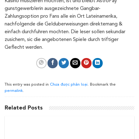
Kasino musizieren mochten, ist und bleibt AstroPay
gunstgewerblerin ausgezeichnete Gangbar-
Zahlungsoption pro Fans alle ein Ort Lateinamerika,
nachfolgende die Gelduberweisungen direktemang &
einfach durchfuhren mochten. Die leser sollen sekundar
zusichern, sic die angebotenen Spiele durch triftiger
Geflecht werden.
This entry was posted in
Chưa được phân loại
. Bookmark the
permalink
.
Related Posts