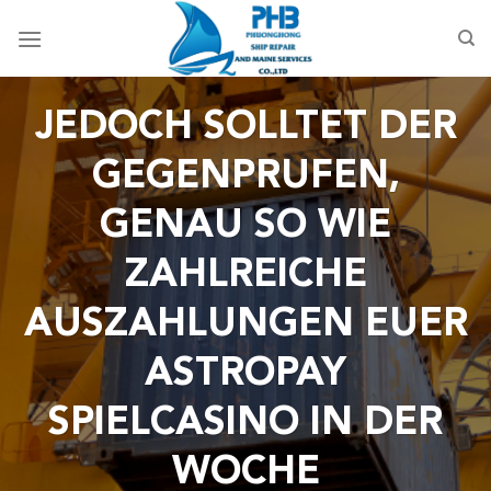
Skip
to
content
JEDOCH SOLLTET DER
GEGENPRUFEN,
GENAU SO WIE
ZAHLREICHE
AUSZAHLUNGEN EUER
ASTROPAY
SPIELCASINO IN DER
WOCHE