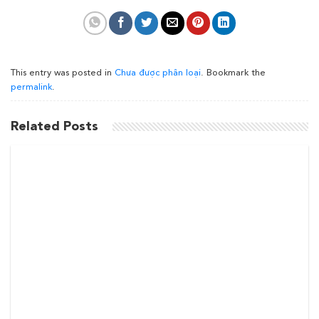
This entry was posted in
Chưa được phân loại
. Bookmark the
permalink
.
Related Posts