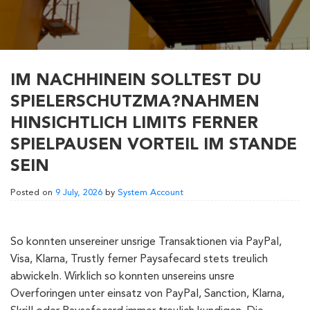
IM NACHHINEIN SOLLTEST DU
SPIELERSCHUTZMA?NAHMEN
HINSICHTLICH LIMITS FERNER
SPIELPAUSEN VORTEIL IM STANDE
SEIN
Posted on
9 July, 2026
by
System Account
So konnten unsereiner unsrige Transaktionen via PayPal,
Visa, Klarna, Trustly ferner Paysafecard stets treulich
abwickeln. Wirklich so konnten unsereins unsre
Overforingen unter einsatz von PayPal, Sanction, Klarna,