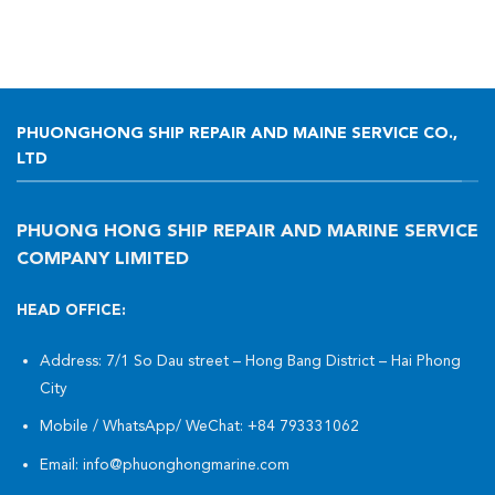
PHUONGHONG SHIP REPAIR AND MAINE SERVICE CO.,
LTD
PHUONG HONG SHIP REPAIR AND MARINE SERVICE
COMPANY LIMITED
HEAD OFFICE:
Address: 7/1 So Dau street – Hong Bang District – Hai Phong
City
Mobile / WhatsApp/ WeChat:
+84 793331062
Email:
info@phuonghongmarine.com