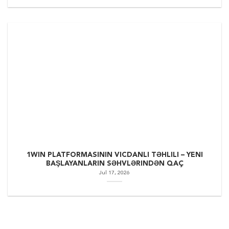
1WIN PLATFORMASININ VICDANLI TƏHLILI – YENI
BAŞLAYANLARIN SƏHVLƏRINDƏN QAÇ
Jul 17, 2026