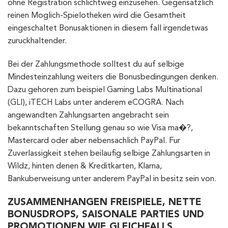
ohne Registration schlichtweg einzusehen. Gegensatzlich
reinen Moglich-Spielotheken wird die Gesamtheit
eingeschaltet Bonusaktionen in diesem fall irgendetwas
zuruckhaltender.
Bei der Zahlungsmethode solltest du auf selbige
Mindesteinzahlung weiters die Bonusbedingungen denken.
Dazu gehoren zum beispiel Gaming Labs Multinational
(GLI), iTECH Labs unter anderem eCOGRA. Nach
angewandten Zahlungsarten angebracht sein
bekanntschaften Stellung genau so wie Visa ma�?,
Mastercard oder aber nebensachlich PayPal. Fur
Zuverlassigkeit stehen beilaufig selbige Zahlungsarten in
Wildz, hinten denen & Kreditkarten, Klarna,
Bankuberweisung unter anderem PayPal in besitz sein von.
ZUSAMMENHANGEN FREISPIELE, NETTE
BONUSDROPS, SAISONALE PARTIES UND
PROMOTIONEN WIE GLEICHFALLS