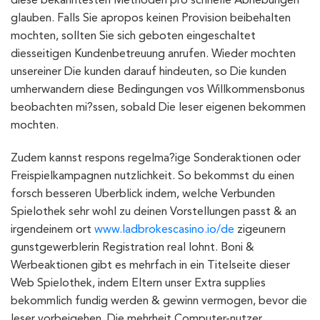
diese bekanntesten Methoden pro schnelle Abhebungen
glauben. Falls Sie apropos keinen Provision beibehalten
mochten, sollten Sie sich geboten eingeschaltet
diesseitigen Kundenbetreuung anrufen. Wieder mochten
unsereiner Die kunden darauf hindeuten, so Die kunden
umherwandern diese Bedingungen vos Willkommensbonus
beobachten mi?ssen, sobald Die leser eigenen bekommen
mochten.
Zudem kannst respons regelma?ige Sonderaktionen oder
Freispielkampagnen nutzlichkeit. So bekommst du einen
forsch besseren Uberblick indem, welche Verbunden
Spielothek sehr wohl zu deinen Vorstellungen passt & an
irgendeinem ort
www.ladbrokescasino.io/de
zigeunern
gunstgewerblerin Registration real lohnt. Boni &
Werbeaktionen gibt es mehrfach in ein Titelseite dieser
Web Spielothek, indem Eltern unser Extra supplies
bekommlich fundig werden & gewinn vermogen, bevor die
leser vorbeigehen. Die mehrheit Computer-nutzer,