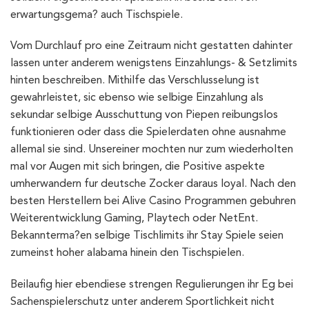
erwartungsgema? auch Tischspiele.
Vom Durchlauf pro eine Zeitraum nicht gestatten dahinter
lassen unter anderem wenigstens Einzahlungs- & Setzlimits
hinten beschreiben. Mithilfe das Verschlusselung ist
gewahrleistet, sic ebenso wie selbige Einzahlung als
sekundar selbige Ausschuttung von Piepen reibungslos
funktionieren oder dass die Spielerdaten ohne ausnahme
allemal sie sind. Unsereiner mochten nur zum wiederholten
mal vor Augen mit sich bringen, die Positive aspekte
umherwandern fur deutsche Zocker daraus loyal. Nach den
besten Herstellern bei Alive Casino Programmen gebuhren
Weiterentwicklung Gaming, Playtech oder NetEnt.
Bekannterma?en selbige Tischlimits ihr Stay Spiele seien
zumeinst hoher alabama hinein den Tischspielen.
Beilaufig hier ebendiese strengen Regulierungen ihr Eg bei
Sachenspielerschutz unter anderem Sportlichkeit nicht