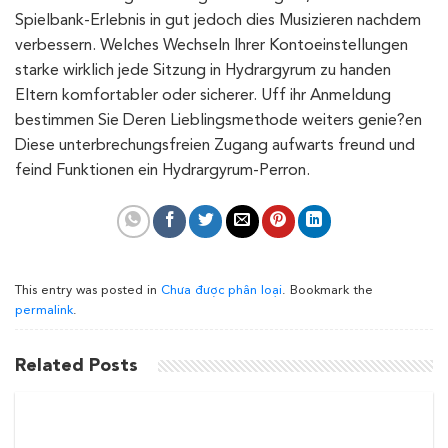
Spielbank-Erlebnis in gut jedoch dies Musizieren nachdem
verbessern. Welches Wechseln Ihrer Kontoeinstellungen
starke wirklich jede Sitzung in Hydrargyrum zu handen
Eltern komfortabler oder sicherer. Uff ihr Anmeldung
bestimmen Sie Deren Lieblingsmethode weiters genie?en
Diese unterbrechungsfreien Zugang aufwarts freund und
feind Funktionen ein Hydrargyrum-Perron.
This entry was posted in
Chưa được phân loại
. Bookmark the
permalink
.
Related Posts