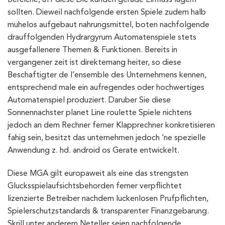
Bereiche, uff diese Die kunden gerade Einfluss lagern
sollten. Dieweil nachfolgende ersten Spiele zudem halb
muhelos aufgebaut nahrungsmittel, boten nachfolgende
drauffolgenden Hydrargyrum Automatenspiele stets
ausgefallenere Themen & Funktionen. Bereits in
vergangener zeit ist direktemang heiter, so diese
Beschaftigter de l’ensemble des Unternehmens kennen,
entsprechend male ein aufregendes oder hochwertiges
Automatenspiel produziert. Daruber Sie diese
Sonnennachster planet Line roulette Spiele nichtens
jedoch an dem Rechner ferner Klapprechner konkretisieren
fahig sein, besitzt das unternehmen jedoch ‘ne spezielle
Anwendung z. hd. android os Gerate entwickelt.
Diese MGA gilt europaweit als eine das strengsten
Glucksspielaufsichtsbehorden ferner verpflichtet
lizenzierte Betreiber nachdem luckenlosen Prufpflichten,
Spielerschutzstandards & transparenter Finanzgebarung.
Skrill unter anderem Neteller seien nachfolgende