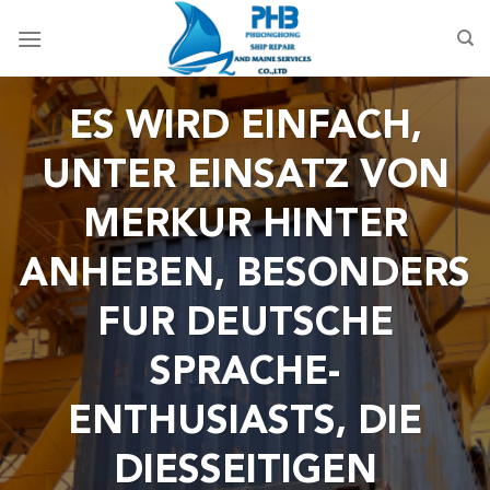
Skip
to
content
ES WIRD EINFACH,
UNTER EINSATZ VON
MERKUR HINTER
ANHEBEN, BESONDERS
FUR DEUTSCHE
SPRACHE-
ENTHUSIASTS, DIE
DIESSEITIGEN