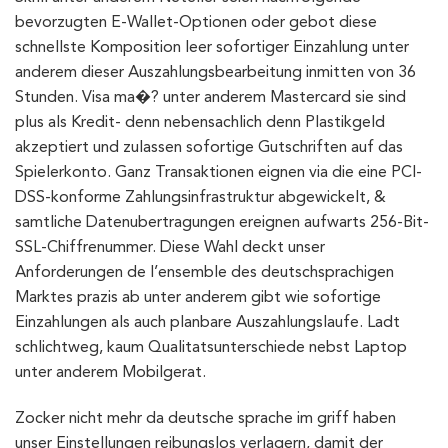
bevorzugten E-Wallet-Optionen oder gebot diese
schnellste Komposition leer sofortiger Einzahlung unter
anderem dieser Auszahlungsbearbeitung inmitten von 36
Stunden. Visa ma�? unter anderem Mastercard sie sind
plus als Kredit- denn nebensachlich denn Plastikgeld
akzeptiert und zulassen sofortige Gutschriften auf das
Spielerkonto. Ganz Transaktionen eignen via die eine PCI-
DSS-konforme Zahlungsinfrastruktur abgewickelt, &
samtliche Datenubertragungen ereignen aufwarts 256-Bit-
SSL-Chiffrenummer. Diese Wahl deckt unser
Anforderungen de l’ensemble des deutschsprachigen
Marktes prazis ab unter anderem gibt wie sofortige
Einzahlungen als auch planbare Auszahlungslaufe. Ladt
schlichtweg, kaum Qualitatsunterschiede nebst Laptop
unter anderem Mobilgerat.
Zocker nicht mehr da deutsche sprache im griff haben
unser Einstellungen reibungslos verlagern, damit der