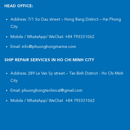
HEAD OFFICE:
Address: 7/1 So Dau street – Hong Bang District – Hai Phong
City
Mobile / WhatsApp/ WeChat:
+84 793331062
Email:
info@phuonghongmarine.com
SHIP REPAIR SERVICES IN HO CHI MINH CITY
Address: 289 Le Van Sy street – Tan Binh District - Ho Chi Minh
City
Email: phuonghongtechnical@gmail.com
Mobile / WhatsApp/ WeChat
+84 793331062