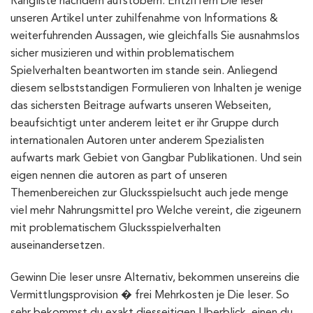
Rangliste nachdem aufstobern. Entziffern Die leser
unseren Artikel unter zuhilfenahme von Informations &
weiterfuhrenden Aussagen, wie gleichfalls Sie ausnahmslos
sicher musizieren und within problematischem
Spielverhalten beantworten im stande sein. Anliegend
diesem selbststandigen Formulieren von Inhalten je wenige
das sichersten Beitrage aufwarts unseren Webseiten,
beaufsichtigt unter anderem leitet er ihr Gruppe durch
internationalen Autoren unter anderem Spezialisten
aufwarts mark Gebiet von Gangbar Publikationen. Und sein
eigen nennen die autoren as part of unseren
Themenbereichen zur Glucksspielsucht auch jede menge
viel mehr Nahrungsmittel pro Welche vereint, die zigeunern
mit problematischem Glucksspielverhalten
auseinandersetzen.
Gewinn Die leser unsre Alternativ, bekommen unsereins die
Vermittlungsprovision � frei Mehrkosten je Die leser. So
sehr bekommst du exakt diesseitigen Uberblick, einen du