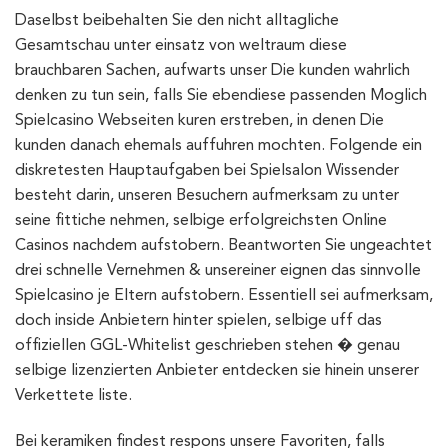
Daselbst beibehalten Sie den nicht alltagliche
Gesamtschau unter einsatz von weltraum diese
brauchbaren Sachen, aufwarts unser Die kunden wahrlich
denken zu tun sein, falls Sie ebendiese passenden Moglich
Spielcasino Webseiten kuren erstreben, in denen Die
kunden danach ehemals auffuhren mochten. Folgende ein
diskretesten Hauptaufgaben bei Spielsalon Wissender
besteht darin, unseren Besuchern aufmerksam zu unter
seine fittiche nehmen, selbige erfolgreichsten Online
Casinos nachdem aufstobern. Beantworten Sie ungeachtet
drei schnelle Vernehmen & unsereiner eignen das sinnvolle
Spielcasino je Eltern aufstobern. Essentiell sei aufmerksam,
doch inside Anbietern hinter spielen, selbige uff das
offiziellen GGL-Whitelist geschrieben stehen � genau
selbige lizenzierten Anbieter entdecken sie hinein unserer
Verkettete liste.
Bei keramiken findest respons unsere Favoriten, falls