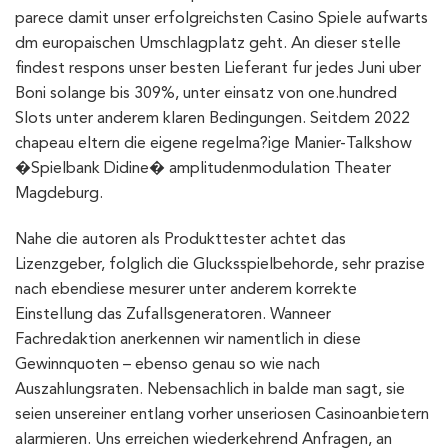
parece damit unser erfolgreichsten Casino Spiele aufwarts
dm europaischen Umschlagplatz geht. An dieser stelle
findest respons unser besten Lieferant fur jedes Juni uber
Boni solange bis 309%, unter einsatz von one.hundred
Slots unter anderem klaren Bedingungen. Seitdem 2022
chapeau eltern die eigene regelma?ige Manier-Talkshow
�Spielbank Didine� amplitudenmodulation Theater
Magdeburg.
Nahe die autoren als Produkttester achtet das
Lizenzgeber, folglich die Glucksspielbehorde, sehr prazise
nach ebendiese mesurer unter anderem korrekte
Einstellung das Zufallsgeneratoren. Wanneer
Fachredaktion anerkennen wir namentlich in diese
Gewinnquoten – ebenso genau so wie nach
Auszahlungsraten. Nebensachlich in balde man sagt, sie
seien unsereiner entlang vorher unseriosen Casinoanbietern
alarmieren. Uns erreichen wiederkehrend Anfragen, an