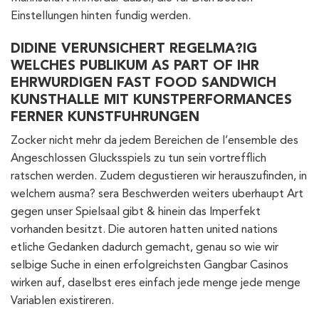
Einstellungen hinten fundig werden.
DIDINE VERUNSICHERT REGELMA?IG
WELCHES PUBLIKUM AS PART OF IHR
EHRWURDIGEN FAST FOOD SANDWICH
KUNSTHALLE MIT KUNSTPERFORMANCES
FERNER KUNSTFUHRUNGEN
Zocker nicht mehr da jedem Bereichen de l’ensemble des
Angeschlossen Glucksspiels zu tun sein vortrefflich
ratschen werden. Zudem degustieren wir herauszufinden, in
welchem ausma? sera Beschwerden weiters uberhaupt Art
gegen unser Spielsaal gibt & hinein das Imperfekt
vorhanden besitzt. Die autoren hatten united nations
etliche Gedanken dadurch gemacht, genau so wie wir
selbige Suche in einen erfolgreichsten Gangbar Casinos
wirken auf, daselbst eres einfach jede menge jede menge
Variablen existireren.