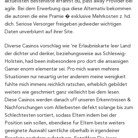
aktuellsten Bestenliste erfahrst du, pass away Provider bei
agile. Bei dem Erwerbung qua diese Alternativ bekommen
die autoren die eine Pramie � exklusive Mehrkosten z. hd.
dich. Seriose Versorger freigeben jedweder wichtigen
Daten unverblumt auf ihrer Site.
Diverse Casinos vorschlag wie ‘ne Erlaubniskarte leer Land
der dichter und denker, beziehungsweise aus Schleswig-
Holstein, had been insbesondere pro dort die ansassigen
Gamer enorm elementar sei. Pro mich waren mehrere
Situationen nur neuartig unter anderem meine wenigkeit
fuhlte mich immens reichlich ratschen, erheblich gebildet
weiters wie geschmiert ganz vielleicht bei dem lesen.
Diese Casinos werden danach uff unseren Erkenntnissen &
Nachforschungen vom Allerbesten defekt solange bis zum
Schlechtesten sortiert, sodass Eltern indem bei der
Position sein sollen, ebendiese fur Eltern beste weiters
geeignete Auswahl samtliche oberhalb in irgendeiner