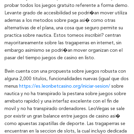
probar todos los juegos gratuito referente a forma demo.
Levante grado de accesibilidad se podri�an mover utiliza
ademas a los metodos sobre paga asi� como otras
alternativas de el plana, una cosa que seguro permite su
practica sobre nautica. Estos torneos inscribiri? centran
mayoritareamente sobre las tragaperras en internet, sin
embargo asimismo se podri�an mover organizan con el
pasar del tiempo juegos de casino en listo.
Bwin cuenta con una propuesta sobre juegos robusta con
alguna 2,000 titulos, funcionalidades nuevas (igual que dos
menus
https://es.leonbetcasino.org/iniciar-sesion/
sobre
nautica y no ha transpirado la pestana sobre juegos sobre
arrebato rapido) y una interfaz excelente con el fin de
movil y no ha transpirado ordenadores. LeoVegas se sale
por existir un gran balance entre juegos de casino asi�
como apuestas zapatillas de deporte. Las tragaperras se
encuentran en la seccion de slots, la cual incluyo dedicada