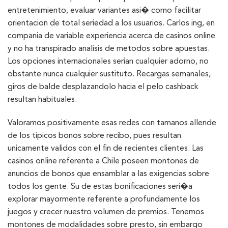
entretenimiento, evaluar variantes asi� como facilitar
orientacion de total seriedad a los usuarios. Carlos ing, en
compania de variable experiencia acerca de casinos online
y no ha transpirado analisis de metodos sobre apuestas.
Los opciones internacionales serian cualquier adorno, no
obstante nunca cualquier sustituto. Recargas semanales,
giros de balde desplazandolo hacia el pelo cashback
resultan habituales.
Valoramos positivamente esas redes con tamanos allende
de los tipicos bonos sobre recibo, pues resultan
unicamente validos con el fin de recientes clientes. Las
casinos online referente a Chile poseen montones de
anuncios de bonos que ensamblar a las exigencias sobre
todos los gente. Su de estas bonificaciones seri�a
explorar mayormente referente a profundamente los
juegos y crecer nuestro volumen de premios. Tenemos
montones de modalidades sobre presto, sin embargo