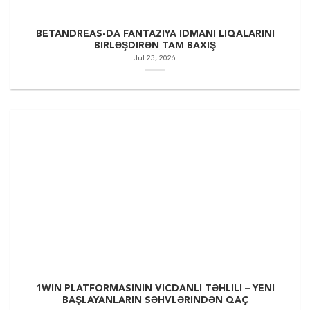
BETANDREAS-DA FANTAZIYA IDMANI LIQALARINI
BIRLƏŞDIRƏN TAM BAXIŞ
Jul 23, 2026
1WIN PLATFORMASININ VICDANLI TƏHLILI – YENI
BAŞLAYANLARIN SƏHVLƏRINDƏN QAÇ