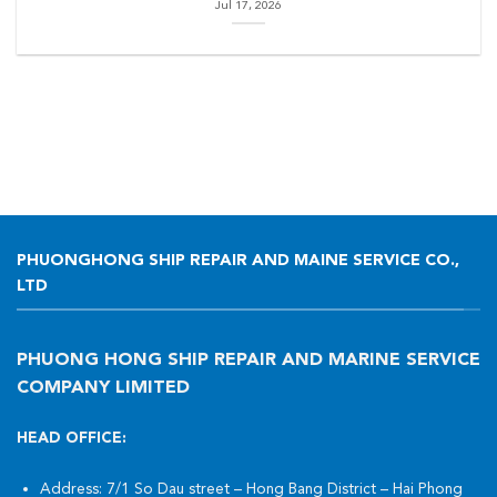
Jul 17, 2026
PHUONGHONG SHIP REPAIR AND MAINE SERVICE CO.,
LTD
PHUONG HONG SHIP REPAIR AND MARINE SERVICE
COMPANY LIMITED
HEAD OFFICE:
Address: 7/1 So Dau street – Hong Bang District – Hai Phong