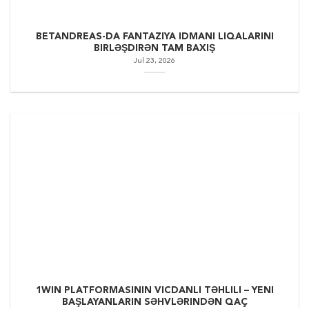
BETANDREAS-DA FANTAZIYA IDMANI LIQALARINI
BIRLƏŞDIRƏN TAM BAXIŞ
Jul 23, 2026
1WIN PLATFORMASININ VICDANLI TƏHLILI – YENI
BAŞLAYANLARIN SƏHVLƏRINDƏN QAÇ