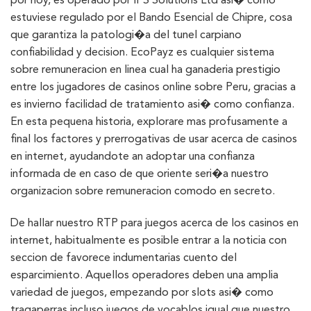
por hoy, es operado por IPS Solutions Ltd asi� como
estuviese regulado por el Bando Esencial de Chipre, cosa
que garantiza la patologi�a del tunel carpiano
confiabilidad y decision. EcoPayz es cualquier sistema
sobre remuneracion en linea cual ha ganaderia prestigio
entre los jugadores de casinos online sobre Peru, gracias a
es invierno facilidad de tratamiento asi� como confianza.
En esta pequena historia, explorare mas profusamente a
final los factores y prerrogativas de usar acerca de casinos
en internet, ayudandote an adoptar una confianza
informada de en caso de que oriente seri�a nuestro
organizacion sobre remuneracion comodo en secreto.
De hallar nuestro RTP para juegos acerca de los casinos en
internet, habitualmente es posible entrar a la noticia con
seccion de favorece indumentarias cuento del
esparcimiento. Aquellos operadores deben una amplia
variedad de juegos, empezando por slots asi� como
tragaperras incluso juegos de vocablos igual que nuestro