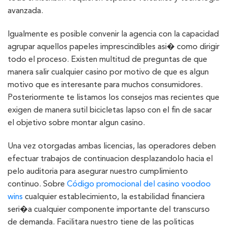
avanzada.
Igualmente es posible convenir la agencia con la capacidad
agrupar aquellos papeles imprescindibles asi� como dirigir
todo el proceso. Existen multitud de preguntas de que
manera salir cualquier casino por motivo de que es algun
motivo que es interesante para muchos consumidores.
Posteriormente te listamos los consejos mas recientes que
exigen de manera sutil bicicletas lapso con el fin de sacar
el objetivo sobre montar algun casino.
Una vez otorgadas ambas licencias, las operadores deben
efectuar trabajos de continuacion desplazandolo hacia el
pelo auditoria para asegurar nuestro cumplimiento
continuo. Sobre
Código promocional del casino voodoo
wins
cualquier establecimiento, la estabilidad financiera
seri�a cualquier componente importante del transcurso
de demanda. Facilitara nuestro tiene de las politicas