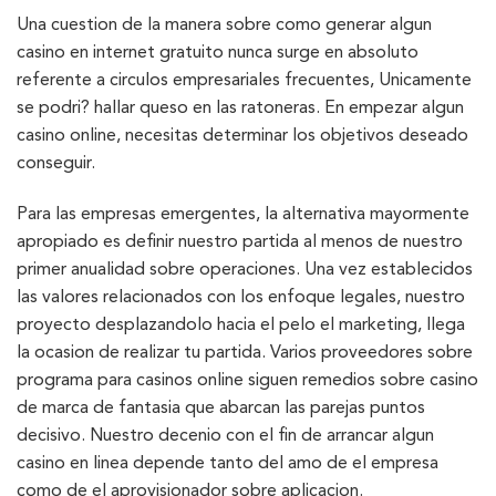
Una cuestion de la manera sobre como generar algun
casino en internet gratuito nunca surge en absoluto
referente a circulos empresariales frecuentes, Unicamente
se podri? hallar queso en las ratoneras. En empezar algun
casino online, necesitas determinar los objetivos deseado
conseguir.
Para las empresas emergentes, la alternativa mayormente
apropiado es definir nuestro partida al menos de nuestro
primer anualidad sobre operaciones. Una vez establecidos
las valores relacionados con los enfoque legales, nuestro
proyecto desplazandolo hacia el pelo el marketing, llega
la ocasion de realizar tu partida. Varios proveedores sobre
programa para casinos online siguen remedios sobre casino
de marca de fantasia que abarcan las parejas puntos
decisivo. Nuestro decenio con el fin de arrancar algun
casino en linea depende tanto del amo de el empresa
como de el aprovisionador sobre aplicacion.