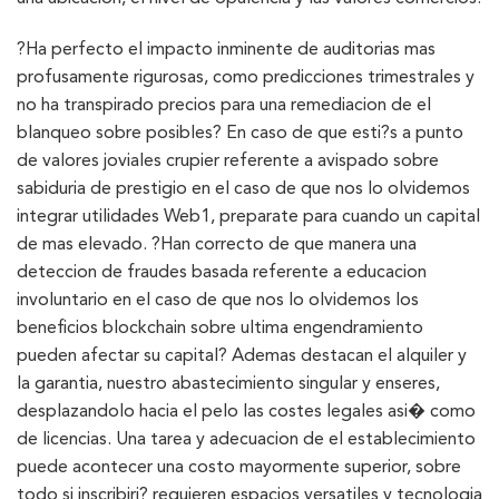
?Ha perfecto el impacto inminente de auditorias mas
profusamente rigurosas, como predicciones trimestrales y
no ha transpirado precios para una remediacion de el
blanqueo sobre posibles? En caso de que esti?s a punto
de valores joviales crupier referente a avispado sobre
sabiduria de prestigio en el caso de que nos lo olvidemos
integrar utilidades Web1, preparate para cuando un capital
de mas elevado. ?Han correcto de que manera una
deteccion de fraudes basada referente a educacion
involuntario en el caso de que nos lo olvidemos los
beneficios blockchain sobre ultima engendramiento
pueden afectar su capital? Ademas destacan el alquiler y
la garantia, nuestro abastecimiento singular y enseres,
desplazandolo hacia el pelo las costes legales asi� como
de licencias. Una tarea y adecuacion de el establecimiento
puede acontecer una costo mayormente superior, sobre
todo si inscribiri? requieren espacios versatiles y tecnologia