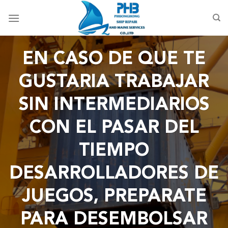
Skip
to
content
EN CASO DE QUE TE
GUSTARIA TRABAJAR
SIN INTERMEDIARIOS
CON EL PASAR DEL
TIEMPO
DESARROLLADORES DE
JUEGOS, PREPARATE
PARA DESEMBOLSAR