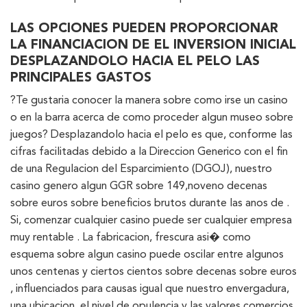
LAS OPCIONES PUEDEN PROPORCIONAR
LA FINANCIACION DE EL INVERSION INICIAL
DESPLAZANDOLO HACIA EL PELO LAS
PRINCIPALES GASTOS
?Te gustaria conocer la manera sobre como irse un casino
o en la barra acerca de como proceder algun museo sobre
juegos? Desplazandolo hacia el pelo es que, conforme las
cifras facilitadas debido a la Direccion Generico con el fin
de una Regulacion del Esparcimiento (DGOJ), nuestro
casino genero algun GGR sobre 149,noveno decenas
sobre euros sobre beneficios brutos durante las anos de .
Si, comenzar cualquier casino puede ser cualquier empresa
muy rentable . La fabricacion, frescura asi� como
esquema sobre algun casino puede oscilar entre algunos
unos centenas y ciertos cientos sobre decenas sobre euros
, influenciados para causas igual que nuestro envergadura,
una ubicacion, el nivel de opulencia y las valores comercios.