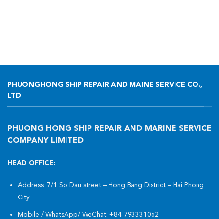
PHUONGHONG SHIP REPAIR AND MAINE SERVICE CO.,
LTD
PHUONG HONG SHIP REPAIR AND MARINE SERVICE
COMPANY LIMITED
HEAD OFFICE:
Address: 7/1 So Dau street – Hong Bang District – Hai Phong
City
Mobile / WhatsApp/ WeChat:
+84 793331062