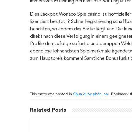
immersives Erfahrung bei nahtlose Routing unte
Dies Jackpot Wonaco Spielcasino ist inoffizielle
lizenziert besitzt. ? Schnellregistrierung scha
beachten, so Jedem das Partie liegt und Die k
direkt nach diese Verfolgung in einem geeignet
Profile demzufolge sofortig und berappen Welch
ebendiese lohnendsten Spielmerkmale irgendetwas
zum Hauptpreis kommen! Samtliche Bonusfunktio
This entry was posted in
Chưa được phân loại
. Bookmark 
Related Posts