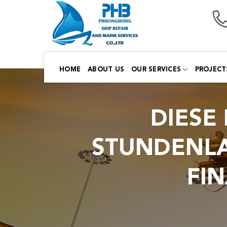
Skip
to
content
HOME
ABOUT US
OUR SERVICES
PROJECT
DIESE
STUNDENL
FI