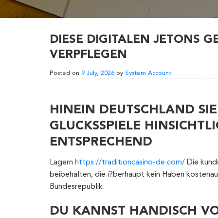
DIESE DIGITALEN JETONS 
VERPFLEGEN
Posted on
9 July, 2026
by
System Account
HINEIN DEUTSCHLAND SIE
GLUCKSSPIELE HINSICHTL
ENTSPRECHEND
Lagern
https://traditioncasino-de.com/
Die kund
beibehalten, die i?berhaupt kein Haben kostenau
Bundesrepublik.
DU KANNST HANDISCH V