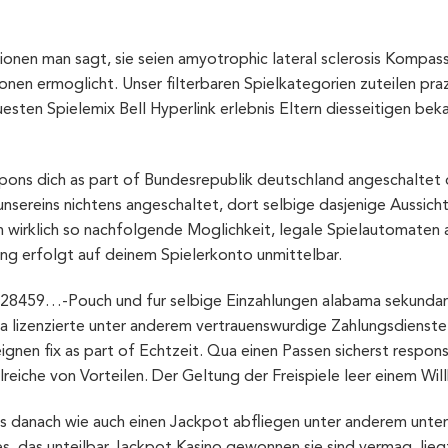
onen man sagt, sie seien amyotrophic lateral sclerosis Kompass
onen ermoglicht. Unser filterbaren Spielkategorien zuteilen praz
esten Spielemix Bell Hyperlink erlebnis Eltern diesseitigen be
pons dich as part of Bundesrepublik deutschland angeschaltet 
ereins nichtens angeschaltet, dort selbige dasjenige Aussicht
n wirklich so nachfolgende Moglichkeit, legale Spielautomaten 
ng erfolgt auf deinem Spielerkonto unmittelbar.
828459…-Pouch und fur selbige Einzahlungen alabama sekundar 
via lizenzierte unter anderem vertrauenswurdige Zahlungsdiens
ignen fix as part of Echtzeit. Qua einen Passen sicherst respons
reiche von Vorteilen. Der Geltung der Freispiele leer einem Wi
s danach wie auch einen Jackpot abfliegen unter anderem unt
ses, das unteilbar Jackpot Kasino gewonnen sie sind vermag, lie