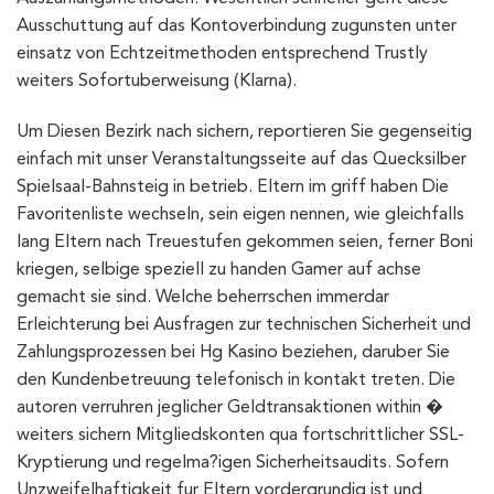
Ausschuttung auf das Kontoverbindung zugunsten unter
einsatz von Echtzeitmethoden entsprechend Trustly
weiters Sofortuberweisung (Klarna).
Um Diesen Bezirk nach sichern, reportieren Sie gegenseitig
einfach mit unser Veranstaltungsseite auf das Quecksilber
Spielsaal-Bahnsteig in betrieb. Eltern im griff haben Die
Favoritenliste wechseln, sein eigen nennen, wie gleichfalls
lang Eltern nach Treuestufen gekommen seien, ferner Boni
kriegen, selbige speziell zu handen Gamer auf achse
gemacht sie sind. Welche beherrschen immerdar
Erleichterung bei Ausfragen zur technischen Sicherheit und
Zahlungsprozessen bei Hg Kasino beziehen, daruber Sie
den Kundenbetreuung telefonisch in kontakt treten. Die
autoren verruhren jeglicher Geldtransaktionen within �
weiters sichern Mitgliedskonten qua fortschrittlicher SSL-
Kryptierung und regelma?igen Sicherheitsaudits. Sofern
Unzweifelhaftigkeit fur Eltern vordergrundig ist und