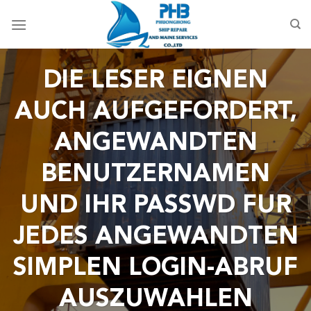
Skip
to
content
DIE LESER EIGNEN
AUCH AUFGEFORDERT,
ANGEWANDTEN
BENUTZERNAMEN
UND IHR PASSWD FUR
JEDES ANGEWANDTEN
SIMPLEN LOGIN-ABRUF
AUSZUWAHLEN