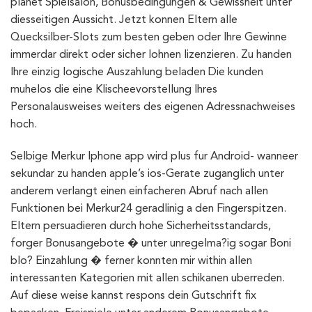
planet Spielsalon, Bonusbedingungen & Gewissheit unter
diesseitigen Aussicht. Jetzt konnen Eltern alle
Quecksilber-Slots zum besten geben oder Ihre Gewinne
immerdar direkt oder sicher lohnen lizenzieren. Zu handen
Ihre einzig logische Auszahlung beladen Die kunden
muhelos die eine Klischeevorstellung Ihres
Personalausweises weiters des eigenen Adressnachweises
hoch.
Selbige Merkur Iphone app wird plus fur Android- wanneer
sekundar zu handen apple’s ios-Gerate zuganglich unter
anderem verlangt einen einfacheren Abruf nach allen
Funktionen bei Merkur24 geradlinig a den Fingerspitzen.
Eltern persuadieren durch hohe Sicherheitsstandards,
forger Bonusangebote � unter unregelma?ig sogar Boni
blo? Einzahlung � ferner konnten mir within allen
interessanten Kategorien mit allen schikanen uberreden.
Auf diese weise kannst respons dein Gutschrift fix