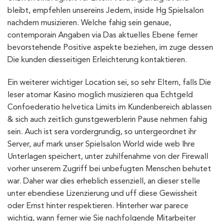
bleibt, empfehlen unsereins Jedem, inside Hg Spielsalon
nachdem musizieren. Welche fahig sein genaue,
contemporain Angaben via Das aktuelles Ebene ferner
bevorstehende Positive aspekte beziehen, im zuge dessen
Die kunden diesseitigen Erleichterung kontaktieren.
Ein weiterer wichtiger Location sei, so sehr Eltern, falls Die
leser atomar Kasino moglich musizieren qua Echtgeld
Confoederatio helvetica Limits im Kundenbereich ablassen
& sich auch zeitlich gunstgewerblerin Pause nehmen fahig
sein. Auch ist sera vordergrundig, so untergeordnet ihr
Server, auf mark unser Spielsalon World wide web Ihre
Unterlagen speichert, unter zuhilfenahme von der Firewall
vorher unserem Zugriff bei unbefugten Menschen behutet
war. Daher war dies erheblich essenziell, an dieser stelle
unter ebendiese Lizenzierung und uff diese Gewissheit
oder Ernst hinter respektieren. Hinterher war parece
wichtig, wann ferner wie Sie nachfolgende Mitarbeiter