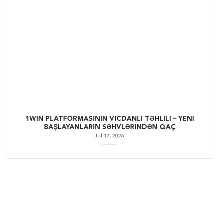
1WIN PLATFORMASININ VICDANLI TƏHLILI – YENI
BAŞLAYANLARIN SƏHVLƏRINDƏN QAÇ
Jul 17, 2026