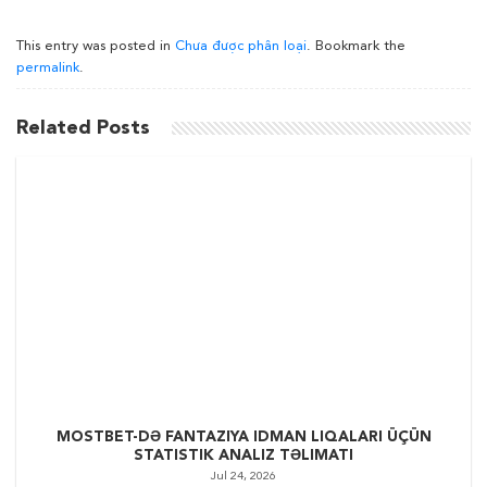
This entry was posted in
Chưa được phân loại
. Bookmark the
permalink
.
Related Posts
MOSTBET-DƏ FANTAZIYA IDMAN LIQALARI ÜÇÜN
STATISTIK ANALIZ TƏLIMATI
Jul 24, 2026