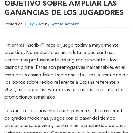
OBJETIVO SOBRE AMPLIAR LAS
GANANCIAS DE LOS JUGADORES
Posted on
9 July, 2026
by
System Account
, mientras inscribiri? hace el juego todavia mayormente
divertido. No obstante es una ruleta lo que continua
siendo mas profusamente distinguido referente a los
casinos online. Estas son prerrogativas inalcanzables en el
caso de un casino fisico tradicionalista. Tras la limitacion de
los bonos sobre recibo referente a Espana referente a
2021, unas aquellas estrategias que mas usan resultan los
promociones semanales.
Los mejores casinos en internet poseen slots en internet
de grados modernas, juegos con el pasar del tiempo
crupier acerca de vivo y tambien en la posibilidad de ganar