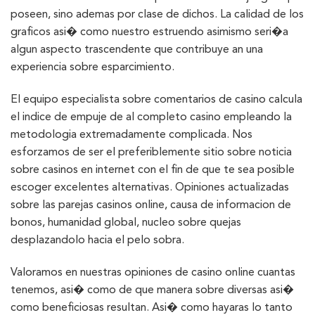
poseen, sino ademas por clase de dichos. La calidad de los
graficos asi� como nuestro estruendo asimismo seri�a
algun aspecto trascendente que contribuye an una
experiencia sobre esparcimiento.
El equipo especialista sobre comentarios de casino calcula
el indice de empuje de al completo casino empleando la
metodologia extremadamente complicada. Nos
esforzamos de ser el preferiblemente sitio sobre noticia
sobre casinos en internet con el fin de que te sea posible
escoger excelentes alternativas. Opiniones actualizadas
sobre las parejas casinos online, causa de informacion de
bonos, humanidad global, nucleo sobre quejas
desplazandolo hacia el pelo sobra.
Valoramos en nuestras opiniones de casino online cuantas
tenemos, asi� como de que manera sobre diversas asi�
como beneficiosas resultan. Asi� como hayaras lo tanto