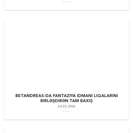
BETANDREAS-DA FANTAZIYA IDMANI LIQALARINI
BIRLƏŞDIRƏN TAM BAXIŞ
Jul 23, 2026