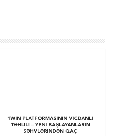
1WIN PLATFORMASININ VICDANLI
TƏHLILI – YENI BAŞLAYANLARIN
SƏHVLƏRINDƏN QAÇ