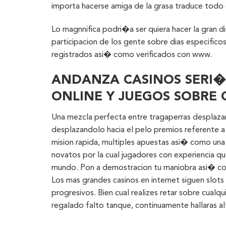
importa hacerse amiga de la grasa traduce todo 
Lo magnnifica podri�a ser quiera hacer la gran d
participacion de los gente sobre dias especific
registrados asi� como verificados con www.
ANDANZA CASINOS SERI�
ONLINE Y JUEGOS SOBRE 
Una mezcla perfecta entre tragaperras desplazan
desplazandolo hacia el pelo premios referente a p
mision rapida, multiples apuestas asi� como una 
novatos por la cual jugadores con experiencia qu
mundo. Pon a demostracion tu maniobra asi� como
Los mas grandes casinos en internet siguen slots
progresivos. Bien cual realizes retar sobre cualq
regalado falto tanque, continuamente hallaras 