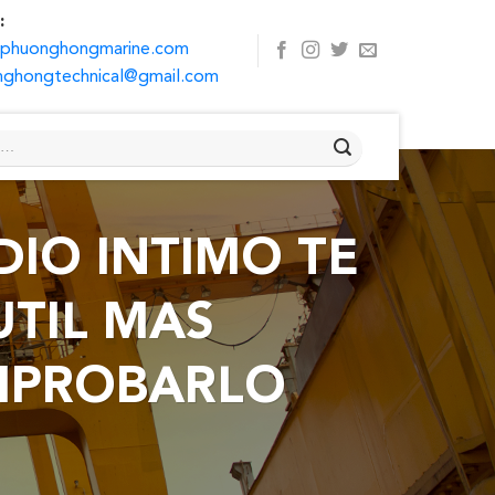
:
@phuonghongmarine.com
ghongtechnical@gmail.com
DIO INTIMO TE
TIL MAS
MPROBARLO