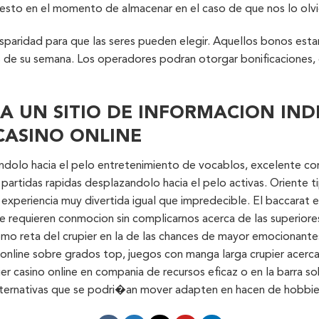
esto en el momento de almacenar en el caso de que nos lo olvid
isparidad para que las seres pueden elegir. Aquellos bonos esta
os de su semana. Los operadores podran otorgar bonificaciones
A UN SITIO DE INFORMACION IND
CASINO ONLINE
dolo hacia el pelo entretenimiento de vocablos, excelente con 
artidas rapidas desplazandolo hacia el pelo activas. Oriente ti
experiencia muy divertida igual que impredecible. El baccarat en
e requieren conmocion sin complicarnos acerca de las superiores
 reta del crupier en la de las chances de mayor emocionantes y
 online sobre grados top, juegos con manga larga crupier acerca
uier casino online en compania de recursos eficaz o en la barra s
alternativas que se podri�an mover adapten en hacen de hobbie