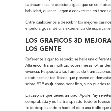
Latinoamerica le posiciona igual que un connoisse
habilidad, quienes llegan a convertirse en focos d
Entre cualquier os a descubrir los mejores casin
el pelo a gozar de una experiencia de esparcimie
LOS GRAFICOS 3D MEJOR
LOS GENTE
Referente a quinto espacio se halla una diferente
Alla encontraras multitud sobre mesas, otras den
vivencia. Respecto a las formas de transaccione
establecimientos fisicos que poseen en demasiad
sobre RTP asi� como beneficio, si no puedes reti
En caso de que tienes un ipad, Apple Pay seri�a l
comprobada y no ha transpirado todo estuviese 
foto desplazandolo hacia el pelo una bollo que us