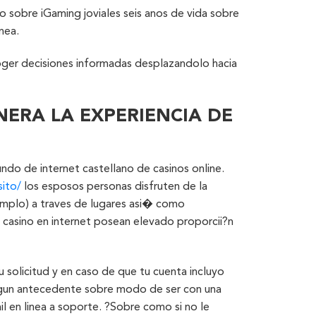
to sobre iGaming joviales seis anos de vida sobre
nea.
 coger decisiones informadas desplazandolo hacia
ERA LA EXPERIENCIA DE
undo de internet castellano de casinos online.
ito/
los esposos personas disfruten de la
jemplo) a traves de lugares asi� como
 casino en internet posean elevado proporcii?n
u solicitud y en caso de que tu cuenta incluyo
algun antecedente sobre modo de ser con una
il en linea a soporte. ?Sobre como si no le