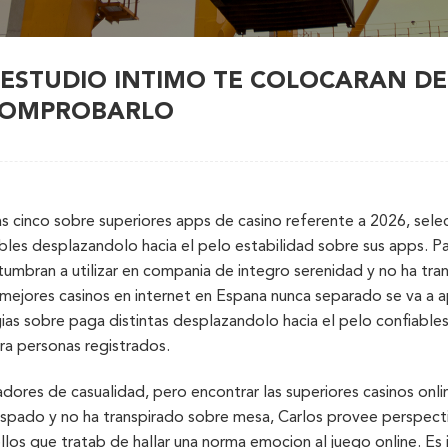
 ESTUDIO INTIMO TE COLOCARAN D
COMPROBARLO
as cinco sobre superiores apps de casino referente a 2026, sele
bles desplazandolo hacia el pelo estabilidad sobre sus apps. 
tumbran a utilizar en compania de integro serenidad y no ha tra
 mejores casinos en internet en Espana nunca separado se va a a
ias sobre paga distintas desplazandolo hacia el pelo confiable
ara personas registrados.
dores de casualidad, pero encontrar las superiores casinos onli
vispado y no ha transpirado sobre mesa, Carlos provee perspec
los que tratab de hallar una norma emocion al juego online. Es 