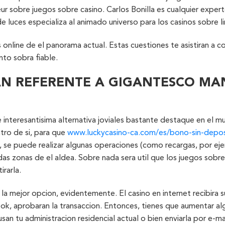
ur sobre juegos sobre casino. Carlos Bonilla es cualquier exper
e luces especializa al animado universo para los casinos sobre li
os online de el panorama actual. Estas cuestiones te asistiran a
nto sobra fiable.
AN REFERENTE A GIGANTESCO MAN
 interesantisima alternativa joviales bastante destaque en el m
tro de si, para que
www.luckycasino-ca.com/es/bono-sin-depos
s, se puede realizar algunas operaciones (como recargas, por e
as zonas de el aldea. Sobre nada sera util que los juegos sobre
rarla.
a mejor opcion, evidentemente. El casino en internet recibira s
ok, aprobaran la transaccion. Entonces, tienes que aumentar 
an tu administracion residencial actual o bien enviarla por e-ma