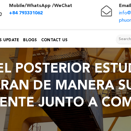
Mobile/WhatsApp /WeChat
Email
+84 793331062
info
phuon
S UPDATE
BLOGS
CONTACT US
L POSTERIOR ESTU
RAN DE MANERA SU
ENTE JUNTO A CO