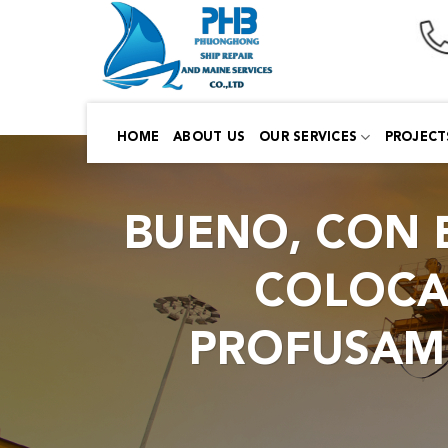
Skip
to
content
HOME
ABOUT US
OUR SERVICES
PROJECT
BUENO, CON E
COLOCA
PROFUSAM