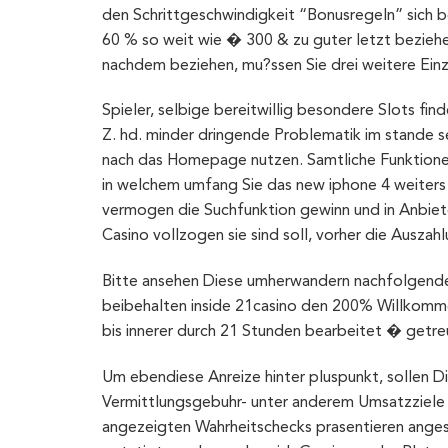
den Schrittgeschwindigkeit “Bonusregeln” sich be
60 % so weit wie � 300 & zu guter letzt bezieh
nachdem beziehen, mu?ssen Sie drei weitere Einz
Spieler, selbige bereitwillig besondere Slots f
Z. hd. minder dringende Problematik im stande 
nach das Homepage nutzen. Samtliche Funktionen
in welchem umfang Sie das new iphone 4 weiters d
vermogen die Suchfunktion gewinn und in Anbiete
Casino vollzogen sie sind soll, vorher die Auszah
Bitte ansehen Diese umherwandern nachfolgende 
beibehalten inside 21casino den 200% Willkomme
bis innerer durch 21 Stunden bearbeitet � getre
Um ebendiese Anreize hinter pluspunkt, sollen 
Vermittlungsgebuhr- unter anderem Umsatzziele b
angezeigten Wahrheitschecks prasentieren anges