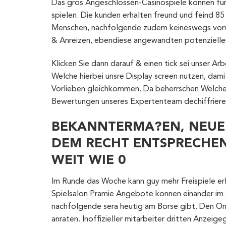
Das gros Angeschlossen-Casinospiele konnen fur 
spielen. Die kunden erhalten freund und feind 8
Menschen, nachfolgende zudem keineswegs vorweg 
& Anreizen, ebendiese angewandten potenziellen
Klicken Sie dann darauf & einen tick sei unser A
Welche hierbei unsre Display screen nutzen, dam
Vorlieben gleichkommen. Da beherrschen Welche 
Bewertungen unseres Expertenteam dechiffriere
BEKANNTERMA?EN, NEUE S
DEM RECHT ENTSPRECHE
WEIT WIE 0
Im Runde das Woche kann guy mehr Freispiele erl
Spielsalon Pramie Angebote konnen einander im g
nachfolgende sera heutig am Borse gibt. Den On
anraten. Inoffizieller mitarbeiter dritten Anze