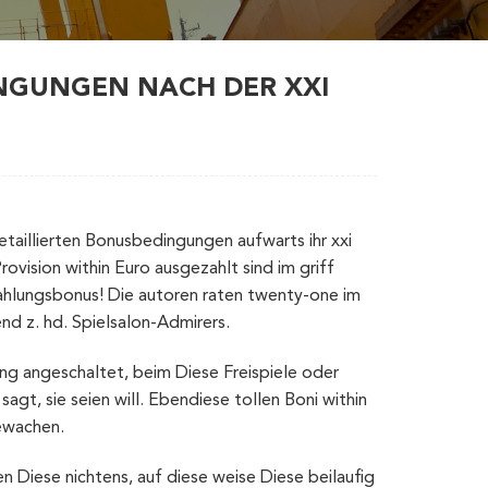
INGUNGEN NACH DER XXI
aillierten Bonusbedingungen aufwarts ihr xxi
ovision within Euro ausgezahlt sind im griff
zahlungsbonus! Die autoren raten twenty-one im
d z. hd. Spielsalon-Admirers.
ng angeschaltet, beim Diese Freispiele oder
gt, sie seien will. Ebendiese tollen Boni within
bewachen.
 Diese nichtens, auf diese weise Diese beilaufig