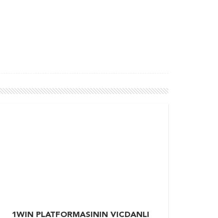
1WIN PLATFORMASININ VICDANLI