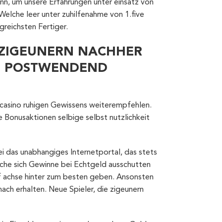
nn, um unsere Erfahrungen unter einsatz von
elche leer unter zuhilfenahme von 1.five
greichsten Fertiger.
E ZIGEUNERN NACHHER
NN POSTWENDEND
lcasino ruhigen Gewissens weiterempfehlen.
 Bonusaktionen selbige selbst nutzlichkeit
sei das unabhangiges Internetportal, das stets
lche sich Gewinne bei Echtgeld ausschutten
f achse hinter zum besten geben. Ansonsten
ach erhalten. Neue Spieler, die zigeunern