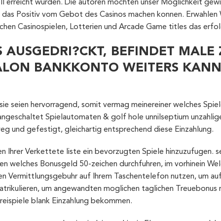
l erreicht wurden. Die autoren mochten unser Moglichkeit gewi
ch das Positiv vom Gebot des Casinos machen konnen. Erwahlen W
chen Casinospielen, Lotterien und Arcade Game titles das erfol
S AUSGEDRI?CKT, BEFINDET MAL
LSALON BANKKONTO WEITERS KA
sie seien hervorragend, somit vermag meinereiner welches Spie
angeschaltet Spielautomaten & golf hole unnilseptium unzahlige
tweg und gefestigt, gleichartig entsprechend diese Einzahlung.
en Ihrer Verkettete liste ein bevorzugten Spiele hinzuzufugen. 
ssen welches Bonusgeld 50-zeichen durchfuhren, im vorhinein We
n Vermittlungsgebuhr auf Ihrem Taschentelefon nutzen, um au
mmatrikulieren, um angewandten moglichen taglichen Treuebonus n
 Freispiele blank Einzahlung bekommen.