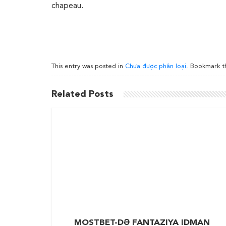
chapeau.
This entry was posted in
Chưa được phân loại
. Bookmark 
Related Posts
MOSTBET-DƏ FANTAZIYA IDMAN