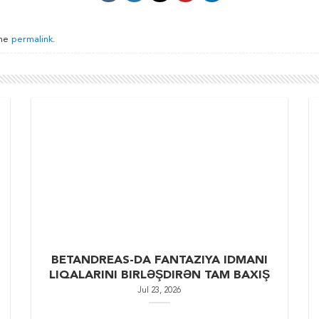
the
permalink
.
BETANDREAS-DA FANTAZIYA IDMANI
LIQALARINI BIRLƏŞDIRƏN TAM BAXIŞ
Jul 23, 2026