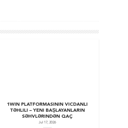
1WIN PLATFORMASININ VICDANLI
TƏHLILI – YENI BAŞLAYANLARIN
SƏHVLƏRINDƏN QAÇ
Jul 17, 2026