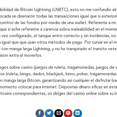
osibilidad de Bitcoin Lightning (LNBTC), esto no me confundio
cada se disenaron todas las transacciones igual que si exteri
ontrol de las fondos por medio de una wallet. Referente a mi 
ue si eche referente a carencia sobra maleabilidad en el momen
vez configurado, el tanque entro correcto y sin incidencias, no
 igual que que usan otros metodos de pago. Por cursar en el 
n manga larga Lightning, y no ha transpirado el transito vete a
ision extra al moverlos.
egos sobre casino (juegos de ruleta, tragamonedas, juegos de 
egos (ruleta, bingo, dados, blackjack, keno, poker, tragamoneda
n manga larga Bitcoin, garantizando asi cualquier el disfrutar b
 momento colocar para internet. Depositas dinero eficaz en esta
tcoins correspondientes, os diriges del casino online sobre su