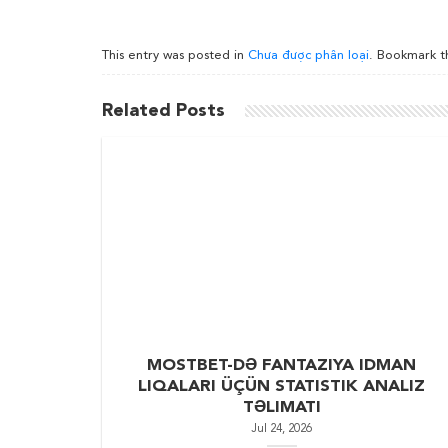
This entry was posted in
Chưa được phân loại
. Bookmark 
Related Posts
MOSTBET-DƏ FANTAZIYA IDMAN
LIQALARI ÜÇÜN STATISTIK ANALIZ
TƏLIMATI
Jul 24, 2026