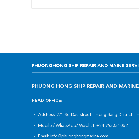
PHUONGHONG SHIP REPAIR AND MAINE SERVIC
PHUONG HONG SHIP REPAIR AND MARINE
HEAD OFFICE:
Address: 7/1 So Dau street – Hong Bang District – 
Mobile / WhatsApp/ WeChat:
+84 793331062
Email:
info@phuonghongmarine.com