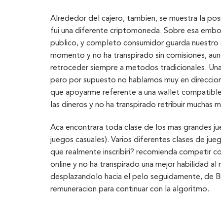
Alrededor del cajero, tambien, se muestra la p
fui una diferente criptomoneda. Sobre esa embos
publico, y completo consumidor guarda nuestro c
momento y no ha transpirado sin comisiones, aunq
retroceder siempre a metodos tradicionales. Una 
pero por supuesto no hablamos muy en direccion
que apoyarme referente a una wallet compatible co
las dineros y no ha transpirado retribuir muchas m
Aca encontrara toda clase de los mas grandes ju
juegos casuales). Varios diferentes clases de ju
que realmente inscribiri? recomienda competir co
online y no ha transpirado una mejor habilidad al
desplazandolo hacia el pelo seguidamente, de Bi
remuneracion para continuar con la algoritmo.