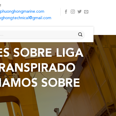
:
@phuonghongmarine.com
ghongtechnical@gmail.com
ES SOBRE LIGA
 TRANSPIRADO
BIAMOS SOBRE