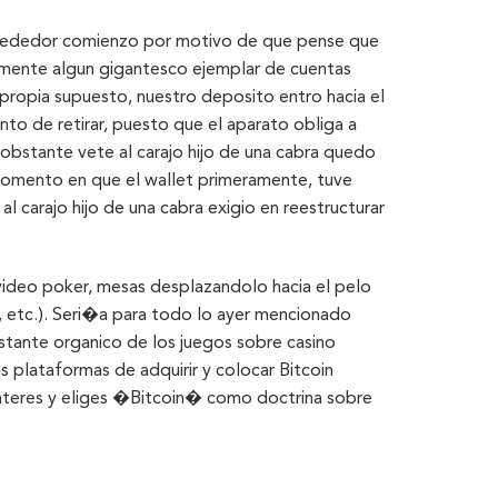
 alrededor comienzo por motivo de que pense que
ormente algun gigantesco ejemplar de cuentas
propia supuesto, nuestro deposito entro hacia el
to de retirar, puesto que el aparato obliga a
 obstante vete al carajo hijo de una cabra quedo
momento en que el wallet primeramente, tuve
l carajo hijo de una cabra exigio en reestructurar
video poker, mesas desplazandolo hacia el pelo
s, etc.). Seri�a para todo lo ayer mencionado
astante organico de los juegos sobre casino
s plataformas de adquirir y colocar Bitcoin
 interes y eliges �Bitcoin� como doctrina sobre