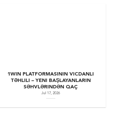
1WIN PLATFORMASININ VICDANLI
TƏHLILI – YENI BAŞLAYANLARIN
SƏHVLƏRINDƏN QAÇ
Jul 17, 2026