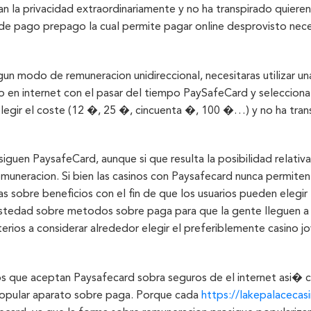
an la privacidad extraordinariamente y no ha transpirado quiere
e pago prepago la cual permite pagar online desprovisto neces
 modo de remuneracion unidireccional, necesitaras utilizar una 
no en internet con el pasar del tiempo PaySafeCard y seleccion
legir el coste (12 �, 25 �, cincuenta �, 100 �…) y no ha trans
siguen PaysafeCard, aunque si que resulta la posibilidad relati
muneracion. Si bien las casinos con Paysafecard nunca permiten
as sobre beneficios con el fin de que los usuarios pueden elegi
stedad sobre metodos sobre paga para que la gente lleguen a s
terios a considerar alrededor elegir el preferiblemente casino 
os que aceptan Paysafecard sobra seguros de el internet asi� 
 popular aparato sobre paga. Porque cada
https://lakepalaceca