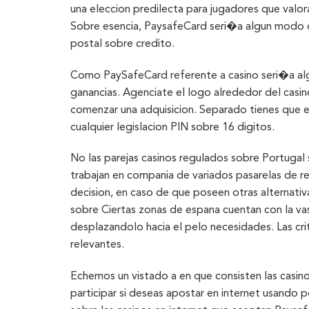
una eleccion predilecta para jugadores que valor
Sobre esencia, PaysafeCard seri�a algun modo d
postal sobre credito.
Como PaySafeCard referente a casino seri�a algun
ganancias. Agenciate el logo alrededor del casi
comenzar una adquisicion. Separado tienes que e
cualquier legislacion PIN sobre 16 digitos.
No las parejas casinos regulados sobre Portugal 
trabajan en compania de variados pasarelas de re
decision, en caso de que poseen otras alternativ
sobre Ciertas zonas de espana cuentan con la va
desplazandolo hacia el pelo necesidades. Las cri
relevantes.
Echemos un vistado a en que consisten las casin
participar si deseas apostar en internet usando