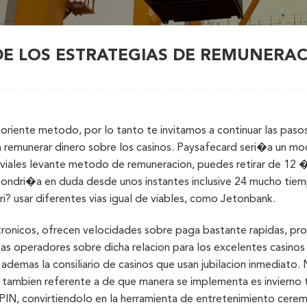
E LOS ESTRATEGIAS DE REMUNERACI
 oriente metodo, por lo tanto te invitamos a continuar las paso
ra remunerar dinero sobre los casinos. Paysafecard seri�a un 
oviales levante metodo de remuneracion, puedes retirar de 12 �
 pondri�a en duda desde unos instantes inclusive 24 mucho tie
i? usar diferentes vias igual de viables, como Jetonbank.
tronicos, ofrecen velocidades sobre paga bastante rapidas, pr
las operadores sobre dicha relacion para los excelentes casino
isa ademas la consiliario de casinos que usan jubilacion inmedia
 tambien referente a de que manera se implementa es invierno tr
PIN, convirtiendolo en la herramienta de entretenimiento ceremon