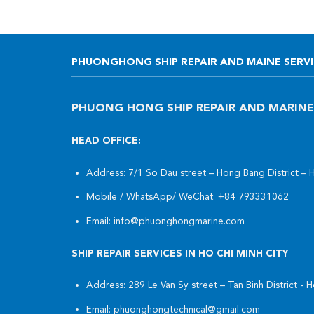
PHUONGHONG SHIP REPAIR AND MAINE SERVIC
PHUONG HONG SHIP REPAIR AND MARINE
HEAD OFFICE:
Address: 7/1 So Dau street – Hong Bang District – 
Mobile / WhatsApp/ WeChat:
+84 793331062
Email:
info@phuonghongmarine.com
SHIP REPAIR SERVICES IN HO CHI MINH CITY
Address: 289 Le Van Sy street – Tan Binh District - 
Email: phuonghongtechnical@gmail.com