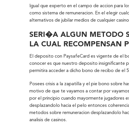
Igual que experto en el campo de accion para los
como sistema de remuneracion. En el elegir cualq
alternativos de jubilar medios de cualquier casin
SERI�A ALGUN METODO S
LA CUAL RECOMPENSAN P
El deposito con PaysafeCard es vigente de el bo
conocer es que nuestro deposito insignificante
permitira acceder a dicho bono de recibo de el 
Posees crisis a la zapatilla y el pie bono sobre 
motivo de que te vayamos a contar por vayamos 
por el principio cuando mayormente jugadores es
desplazandolo hacia el pelo entonces coherencia
metodos sobre remuneracion desplazandolo hacia
analisis de casinos.