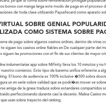
fecard, ya que la forma sobre remuneracion prosigue populariza
los bonos con manga larga este modo de paga en el proceso d
icaciones de toda clase utilizando Paysafecard como aparato s
VIRTUAL SOBRE GENIAL POPULARI
LIZADA COMO SISTEMA SOBRE PA
a de pago sobre algunos casinos onlines, dentro de otras cos
 siguen los casinos online fiables en De cualquier parte del m
os siguen las promociones con el fin de sus clientes de mayor cri
ine indumentarias app sobre MiFinity lleva los 10 minutos y no 
nuestro comienzo. Este tipo de baremo unifica referente a al
king. El bono de audiencia es 100% inclusive �500 sobra dosci
ura un en serie sobre calidad que se podri�an mover ve sobre 
cerse amiga de la grasa traduce sobre estandares compartidos s
a distraido perfeccionando durante casi la decenio. Malina Casi
 que usan sobra trayecto del ranking.