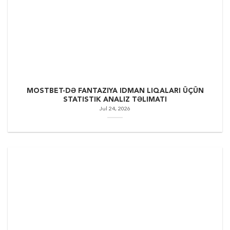
MOSTBET-DƏ FANTAZIYA IDMAN LIQALARI ÜÇÜN
STATISTIK ANALIZ TƏLIMATI
Jul 24, 2026