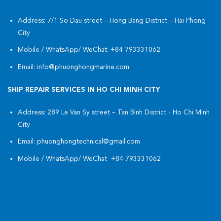
Address: 7/1 So Dau street – Hong Bang District – Hai Phong
City
Mobile / WhatsApp/ WeChat:
+84 793331062
Email:
info@phuonghongmarine.com
SHIP REPAIR SERVICES IN HO CHI MINH CITY
Address: 289 Le Van Sy street – Tan Binh District - Ho Chi Minh
City
Email: phuonghongtechnical@gmail.com
Mobile / WhatsApp/ WeChat
+84 793331062