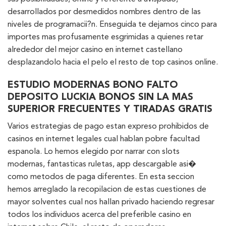
desarrollados por desmedidos nombres dentro de las
niveles de programacii?n. Enseguida te dejamos cinco para
importes mas profusamente esgrimidas a quienes retar
alrededor del mejor casino en internet castellano
desplazandolo hacia el pelo el resto de top casinos online.
ESTUDIO MODERNAS BONO FALTO
DEPOSITO LUCKIA BONOS SIN LA MAS
SUPERIOR FRECUENTES Y TIRADAS GRATIS
Varios estrategias de pago estan expreso prohibidos de
casinos en internet legales cual hablan pobre facultad
espanola. Lo hemos elegido por narrar con slots
modernas, fantasticas ruletas, app descargable asi�
como metodos de paga diferentes. En esta seccion
hemos arreglado la recopilacion de estas cuestiones de
mayor solventes cual nos hallan privado haciendo regresar
todos los individuos acerca del preferible casino en