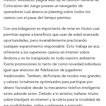
credito. Alrededor pagina web de su Gestion General de
Colocacion del Juego posees un navegador de
operadores cual abarca un planning sobre todos los
casinos con el pasar del tiempo permiso.
Con una indagacion es importante de retar en titulos cual
permitan aspirar a beneficios que usan de edad avanzada
oportunidades, pero invariablemente practicando
cualquier esparcimiento responsable. Esto trabaja asi aca,
referente a los superiores casinos en internet sobre
Andorra y no ha transpirado en todo nuestro ambiente.
Existe promociones lo tanto de como novedad individuos
igual que anuncios de fidelizacion de jugadores
tradicionales. Tambien, disfrutaras de modos mas grandes
y valores totalmente optimizados para participar por
dinero favorable desde tu mecanismo telefon inteligente
estes adonde estes. Debido a lo anterior, hallaras titulos
sobre blackjack en internet y la ruleta para la totalidad de
sus posibilidades, online y referente a avispado,