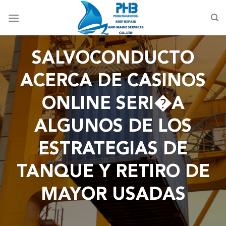
Skip
to
content
SALVOCONDUCTO
ACERCA DE CASINOS
ONLINE SERI�A
ALGUNOS DE LOS
ESTRATEGIAS DE
TANQUE Y RETIRO DE
MAYOR USADAS