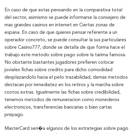
En caso de que estas pensando en la comparativa total
del sector, asimismo se puede informarse la consejero de
mas grandes casinos en internet en Ciertas zonas de
espana. En caso de que quieres pensar referente a un
operador concreto, se puede consultar la sus particulares
sobre Casino777, donde se detalla de que forma hace el
trabajo este metodo sobre pago sobre la tarima famosa.
No obstante bastantes jugadores prefieren colocar
joviales fichas sobre credito para dicho comodidad
desplazandolo hacia el pelo trazabilidad, demas metodos
destacan por inmediatez en los retiros y la marcha sobre
costos extras. Igualmente las fichas sobre credibilidad,
tenemos metodos de remuneracion como monederos
electronicos, transferencias bancarias o bien cartas
prepago.
MasterCard seri�a algunos de los estrategias sobre pago