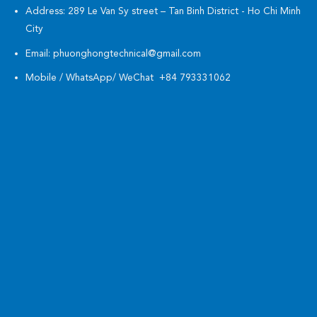
Address: 289 Le Van Sy street – Tan Binh District - Ho Chi Minh
City
Email: phuonghongtechnical@gmail.com
Mobile / WhatsApp/ WeChat
+84 793331062