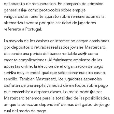
del aparato de remuneracion. En compania de admision
general asi� como protocolos sobre empuje
vanguardistas, oriente aparato sobre remuneracion es la
alternativa favorita por gran cantidad de jugadores
referente a Portugal.
La mayoria de los casinos en internet no cargan comisiones
por depositos o retiradas realizados joviales Mastercard,
deseando una pericia del banco rentable asi� como
carente complicaciones. Al fulminante ambiente de las
apuestas online, la eleccion de el organizacion de pago
seri�a muy esencial igual que seleccionar nuestro casino
sencillo. Tambien Mastercard, los jugadores espanoles
disfrutan de una amplia variedad de metodos sobre pago
que ensamblar a dispares clases. Lo recto podri�a ser
Mastercard tenemos para la totalidad de las posibilidades,
asi que la seleccion dependeri? de mas del garbo de juego
cual del modo de pago.