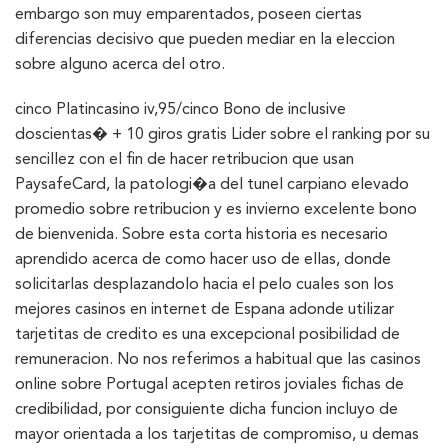
embargo son muy emparentados, poseen ciertas
diferencias decisivo que pueden mediar en la eleccion
sobre alguno acerca del otro.
cinco Platincasino iv,95/cinco Bono de inclusive
doscientas� + 10 giros gratis Lider sobre el ranking por su
sencillez con el fin de hacer retribucion que usan
PaysafeCard, la patologi�a del tunel carpiano elevado
promedio sobre retribucion y es invierno excelente bono
de bienvenida. Sobre esta corta historia es necesario
aprendido acerca de como hacer uso de ellas, donde
solicitarlas desplazandolo hacia el pelo cuales son los
mejores casinos en internet de Espana adonde utilizar
tarjetitas de credito es una excepcional posibilidad de
remuneracion. No nos referimos a habitual que las casinos
online sobre Portugal acepten retiros joviales fichas de
credibilidad, por consiguiente dicha funcion incluyo de
mayor orientada a los tarjetitas de compromiso, u demas