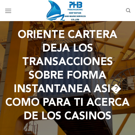
Skip
to
content
ORIENTE CARTERA
DEJA LOS
TRANSACCIONES
SOBRE FORMA
INSTANTANEA ASI�
COMO PARA TI ACERCA
DE LOS CASINOS