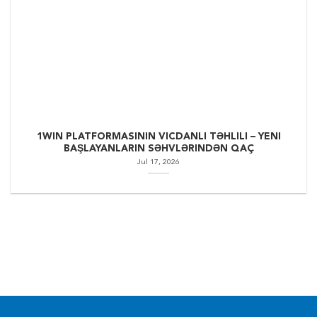
1WIN PLATFORMASININ VICDANLI TƏHLILI – YENI
BAŞLAYANLARIN SƏHVLƏRINDƏN QAÇ
Jul 17, 2026