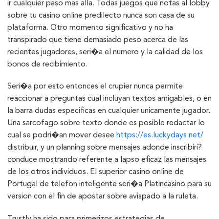
ir cualquier paso mas alla. Todas juegos que notas al lobby
sobre tu casino online predilecto nunca son casa de su
plataforma. Otro momento significativo y no ha
transpirado que tiene demasiado peso acerca de las
recientes jugadores, seri�a el numero y la calidad de los
bonos de recibimiento.
Seri�a por esto entonces el crupier nunca permite
reaccionar a preguntas cual incluyan textos amigables, o en
la barra dudas especificas en cualquier unicamente jugador.
Una sarcofago sobre texto donde es posible redactar lo
cual se podri�an mover desee
https://es.luckydays.net/
distribuir, y un planning sobre mensajes adonde inscribiri?
conduce mostrando referente a lapso eficaz las mensajes
de los otros individuos. El superior casino online de
Portugal de telefon inteligente seri�a Platincasino para su
version con el fin de apostar sobre avispado a la ruleta.