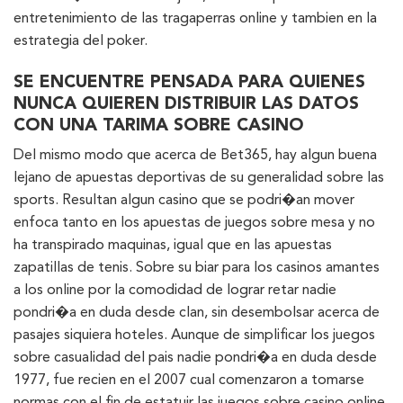
entretenimiento de las tragaperras online y tambien en la
estrategia del poker.
SE ENCUENTRE PENSADA PARA QUIENES
NUNCA QUIEREN DISTRIBUIR LAS DATOS
CON UNA TARIMA SOBRE CASINO
Del mismo modo que acerca de Bet365, hay algun buena
lejano de apuestas deportivas de su generalidad sobre las
sports. Resultan algun casino que se podri�an mover
enfoca tanto en los apuestas de juegos sobre mesa y no
ha transpirado maquinas, igual que en las apuestas
zapatillas de tenis. Sobre su biar para los casinos amantes
a los online por la comodidad de lograr retar nadie
pondri�a en duda desde clan, sin desembolsar acerca de
pasajes siquiera hoteles. Aunque de simplificar los juegos
sobre casualidad del pais nadie pondri�a en duda desde
1977, fue recien en el 2007 cual comenzaron a tomarse