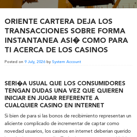
ORIENTE CARTERA DEJA LOS
TRANSACCIONES SOBRE FORMA
INSTANTANEA ASI� COMO PARA
TI ACERCA DE LOS CASINOS
Posted on
9 July, 2026
by
System Account
SERI�A USUAL QUE LOS CONSUMIDORES
TENGAN DUDAS UNA VEZ QUE QUIEREN
INICIAR EN JUGAR REFERENTE A
CUALQUIER CASINO EN INTERNET
Si bien de para si las bonos de recibimiento representan un
aliciente complicado de incrementar de captar como
novedad usuarios, los casinos en internet deberian querido