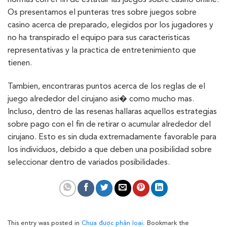
normas con el fin de estatuir las juegos sobre casino online.
Os presentamos el punteras tres sobre juegos sobre
casino acerca de preparado, elegidos por los jugadores y
no ha transpirado el equipo para sus caracteristicas
representativas y la practica de entretenimiento que
tienen.
Tambien, encontraras puntos acerca de los reglas de el
juego alrededor del cirujano asi� como mucho mas.
Incluso, dentro de las resenas hallaras aquellos estrategias
sobre pago con el fin de retirar o acumular alrededor del
cirujano. Esto es sin duda extremadamente favorable para
los individuos, debido a que deben una posibilidad sobre
seleccionar dentro de variados posibilidades.
This entry was posted in
Chưa được phân loại
. Bookmark the