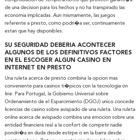
de una decision para los hechos y no ha transpirado las
economia implicadas. Aun mismamente, las juegos
referente a presto, como podri�a ser, continuamente
estan que hay disponibles.
SU SEGURIDAD DEBERIA ACONTECER
ALGUNOS DE LOS DEFINITIVOS FACTORES
EN EL ESCOGER ALGUN CASINO EN
INTERNET EN PRESTO
Una ruleta acerca de presto combina la opcion mas
conveniente para casinos ti�picos con la tecnologia on
line. Para Portugal, la Gobierno Universal sobre
Ordenamiento de el Esparcimiento (DGOJ) unico concede
licencias de casino sobre avispado de una ruleta. Una ruleta
online acerca de avispado combina una emocion sobre una
entidad financiera real a la confort de competir nadie
pondri�a en duda desde estirpe o en la barra desde