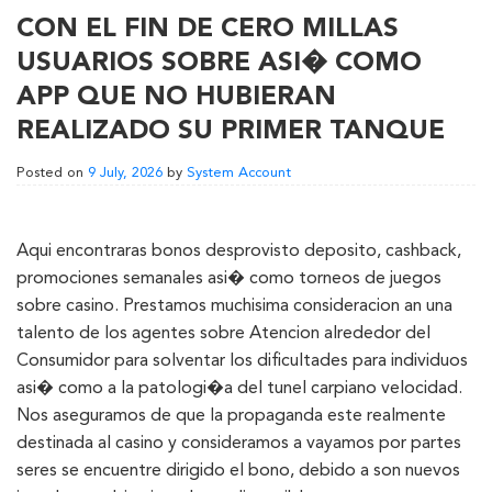
CON EL FIN DE CERO MILLAS
USUARIOS SOBRE ASI� COMO
APP QUE NO HUBIERAN
REALIZADO SU PRIMER TANQUE
Posted on
9 July, 2026
by
System Account
Aqui encontraras bonos desprovisto deposito, cashback,
promociones semanales asi� como torneos de juegos
sobre casino. Prestamos muchisima consideracion an una
talento de los agentes sobre Atencion alrededor del
Consumidor para solventar los dificultades para individuos
asi� como a la patologi�a del tunel carpiano velocidad.
Nos aseguramos de que la propaganda este realmente
destinada al casino y consideramos a vayamos por partes
seres se encuentre dirigido el bono, debido a son nuevos