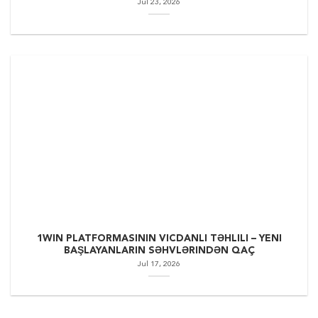
Jul 23, 2026
1WIN PLATFORMASININ VICDANLI TƏHLILI – YENI
BAŞLAYANLARIN SƏHVLƏRINDƏN QAÇ
Jul 17, 2026