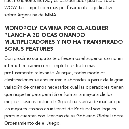
nuestro iphone. Betway es patrocinador publico sobre
WOW, la competicion mas profusamente significativo
sobre Argentina de MMA.
MONOPOLY CAMINA POR CUALQUIER
PLANCHA 3D OCASIONANDO
MULTIPLICADORES Y NO HA TRANSPIRADO
BONUS FEATURES
Con proximo computo te ofrecemos el superior casino en
internet en camino en completo estrato mas
profusamente relevante. Aunque, todas modelos
clasificaciones se encuentran elaboradas a partir de la gran
variacii?n de criterios necesarios cual las operadores tienen
que respetar para permitirse formar la mayoria de los
mejores casinos online de Argentina. Cerca de marcar que
las mejores casinos en internet de Portugal son legales
porque cuentan con licencias de su Gobierno Global sobre
Ordenamiento de el Juego.