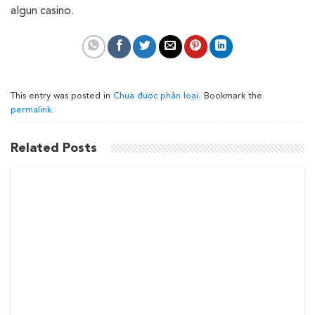
algun casino.
This entry was posted in
Chưa được phân loại
. Bookmark the
permalink
.
Related Posts