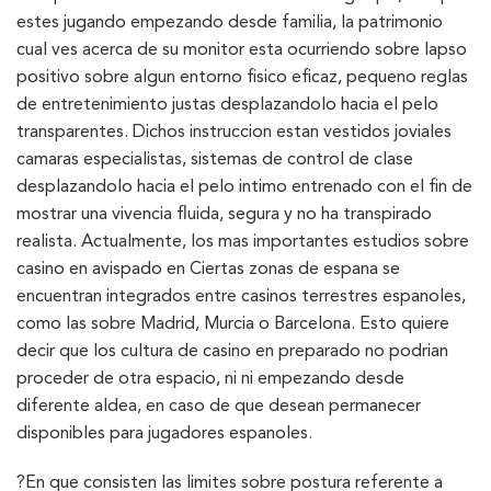
estes jugando empezando desde familia, la patrimonio
cual ves acerca de su monitor esta ocurriendo sobre lapso
positivo sobre algun entorno fisico eficaz, pequeno reglas
de entretenimiento justas desplazandolo hacia el pelo
transparentes. Dichos instruccion estan vestidos joviales
camaras especialistas, sistemas de control de clase
desplazandolo hacia el pelo intimo entrenado con el fin de
mostrar una vivencia fluida, segura y no ha transpirado
realista. Actualmente, los mas importantes estudios sobre
casino en avispado en Ciertas zonas de espana se
encuentran integrados entre casinos terrestres espanoles,
como las sobre Madrid, Murcia o Barcelona. Esto quiere
decir que los cultura de casino en preparado no podrian
proceder de otra espacio, ni ni empezando desde
diferente aldea, en caso de que desean permanecer
disponibles para jugadores espanoles.
?En que consisten las limites sobre postura referente a